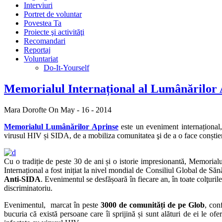
Interviuri
Portret de voluntar
Povestea Ta
Proiecte şi activităţi
Recomandari
Reportaj
Voluntariat
Do-It-Yourself
Memorialul Internațional al Lumânărilor A
Mara Dorofte
On May - 16 - 2014
Memorialul Lumânărilor Aprinse
este un eveniment internațional,
virusul HIV și SIDA, de a mobiliza comunitatea şi de a o face conștientă
Cu o tradiție de peste 30 de ani și o istorie impresionantă, Memoria
Internațional a fost inițiat la nivel mondial de Consiliul Global de Să
Anti-SIDA
. Evenimentul se desfășoară în fiecare an, în toate colţuril
discriminatoriu.
Evenimentul, marcat în peste
3000 de comunități de pe Glob
, con
bucuria că există persoane care îi sprijină și sunt alături de ei le