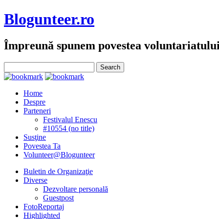
Blogunteer.ro
Împreună spunem povestea voluntariatulu
Home
Despre
Parteneri
Festivalul Enescu
#10554 (no title)
Susţine
Povestea Ta
Volunteer@Blogunteer
Buletin de Organizaţie
Diverse
Dezvoltare personală
Guestpost
FotoReportaj
Highlighted