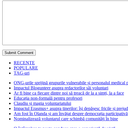
RECENTE
POPULARE
TAG-uri
ONG-urile sprijină grupurile vulnerabile și personalul medical
Impactul Blogunteer asupra redactorilor săi voluntari
Ar fi bine ca fiecare dintre noi să treacă de la a simți, la a face
Educația non-formală pentru profesori
Claudiu și magia voluntariatului
Impactul Erasmus+ asupra tinerilor: își depășesc fricile și prejud
Am fost în Olanda și am învățat despre democrația participativă
Nominalizează voluntarul care schimbă comunități în bine