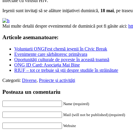
infectate cu virusul HIV.
Ieşenii sunt invitaţi să se alăture iniţiativei duminică,
18 mai
, pe trase
Mai multe detalii despre evenimentul de duminică pot fi găsite aici:
ht
Articole asemanatoare:
Voluntarii ONGFest chemă ieșenii în Civic Break
Evenimente care sărbătoresc primăvara
Oportunităţi culturale de poveste în această toamnă
ONG ID Card: Asociația Mai Bine
RIUF – tot ce trebuie să știi despre studiile în străinătate
Categorii:
Diverse
,
Proiecte şi activităţi
Posteaza un comentariu
Name (required)
Mail (will not be published) (required)
Website