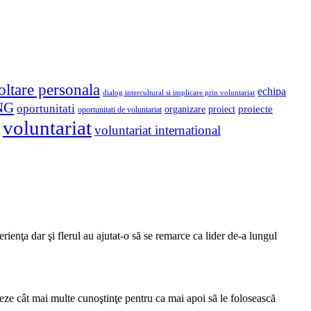
oltare personala
echipa
dialog intercultural si implicare prin voluntariat
NG
oportunitati
proiect
proiecte
organizare
oportunitati de voluntariat
voluntariat
voluntariat international
rienţa dar şi flerul au ajutat-o să se remarce ca lider de-a lungul
leze cât mai multe cunoştinţe pentru ca mai apoi să le folosească