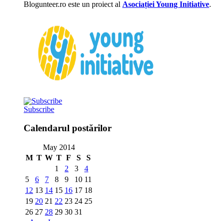
Blogunteer.ro este un proiect al
Asociației Young Initiative
.
Subscribe
Calendarul postărilor
May 2014
M
T
W
T
F
S
S
1
2
3
4
5
6
7
8
9
10
11
12
13
14
15
16
17
18
19
20
21
22
23
24
25
26
27
28
29
30
31