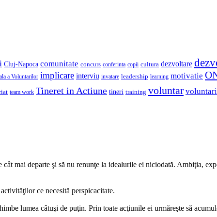
dezv
i
comunitate
dezvoltare
Cluj-Napoca
concurs
cultura
copii
conferinta
O
implicare
motivatie
interviu
la a Voluntarilor
invatare
leadership
learning
voluntar
Tineret in Actiune
voluntari
iat
tineri
team work
training
cât mai departe şi să nu renunţe la idealurile ei niciodată. Ambiţia, expe
activităţilor ce necesită perspicacitate.
schimbe lumea câtuşi de puţin. Prin toate acţiunile ei urmăreşte să acumu