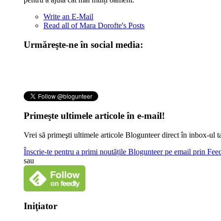
Write an E-Mail
Read all of Mara Dorofte's Posts
Urmăreşte-ne în social media:
Primeşte ultimele articole în e-mail!
Vrei să primeşti ultimele articole Blogunteer direct în inbox-u
Înscrie-te pentru a primi noutățile Blogunteer pe email prin Fe
sau
Iniţiator