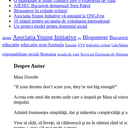
O întâmplare te poate conduce spre o experienţă de viaţă
AIESEC Bucureşti demarează Teen Patrol
Blogunteer îşi extinde echipa!
Asociatia Young Initiative vă aşteaptă la ONGFest
10 sfaturi pentru un stagiu de voluntariat international
Un proiect model pentru domeniul social
Asociatia Young Initiative
Blogunteer
Bucurest
aiesec
ayi
educatie
educatie non-formala
federatia volum
EVS
Gala Nationa
Erasmus
Romania
responsabilitate sociala
scoala de vara
Serviciul European de Voluntar
Despre Autor
Mara Dorofte
“If your dreams don’t scare you, they’re not big enough!”
Acesta este unul din motto-urile care o inspiră pe Mara să viseze 
timpului.
Admiră frumuseţea simplităţii, dar şi măiestria complexităţii şi a 
Vrea să râdă, să înveţe, să călătorescă şi nu în ultimul rând să 
pentru a ajuta cât mai mulți oameni.