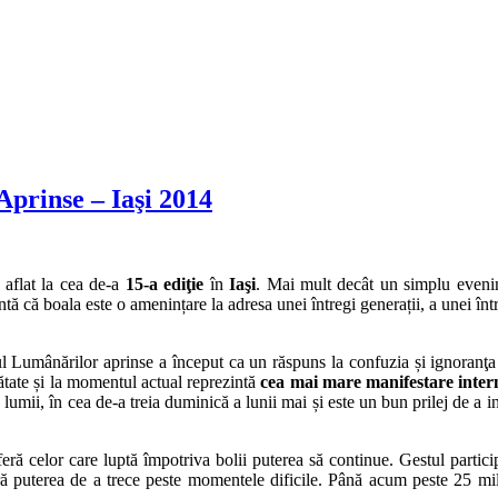
prinse – Iaşi 2014
 aflat la cea de-a
15-a ediţie
în
Iaşi
. Mai mult decât un simplu evenim
 că boala este o amenințare la adresa unei întregi generații, a unei între
lul Lumânărilor aprinse a început ca un răspuns la confuzia și ignoran
nătate și la momentul actual reprezintă
cea mai mare manifestare inter
e lumii, în cea de-a treia duminică a lunii mai și este un bun prilej de 
feră celor care luptă împotriva bolii puterea să continue. Gestul particip
 oferă puterea de a trece peste momentele dificile. Până acum peste 25 