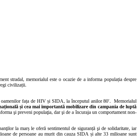
ent stradal, memorialul este o ocazie de a informa populația despre
gi civilizații.
ţa oamenilor fața de HIV și SIDA, la începutul anilor 80′. Memorialul
națională și cea mai importantă mobilizare din campania de luptă
a informa şi preveni populaţia, dar şi de a încuraja un comportament non-
anţilor la marș le oferă sentimentul de siguranță şi de solidaritate, iar
milioane de persoane au murit din cauza SIDA și alte 33 milioane sunt