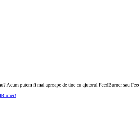
l tau? Acum putem fi mai aproape de tine cu ajutorul FeedBurner sau Fee
edBurner!