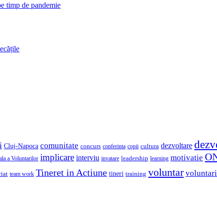
 pe timp de pandemie
ecățile
dezv
i
comunitate
dezvoltare
Cluj-Napoca
concurs
cultura
copii
conferinta
O
implicare
motivatie
interviu
la a Voluntarilor
invatare
leadership
learning
voluntar
Tineret in Actiune
voluntari
iat
tineri
team work
training