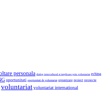
oltare personala
echipa
dialog intercultural si implicare prin voluntariat
NG
oportunitati
proiect
proiecte
organizare
oportunitati de voluntariat
voluntariat
voluntariat international