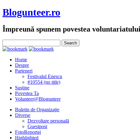
Blogunteer.ro
Împreună spunem povestea voluntariatulu
Home
Despre
Parteneri
Festivalul Enescu
#10554 (no title)
Susţine
Povestea Ta
Volunteer@Blogunteer
Buletin de Organizaţie
Diverse
Dezvoltare personală
Guestpost
FotoReportaj
Highlighted