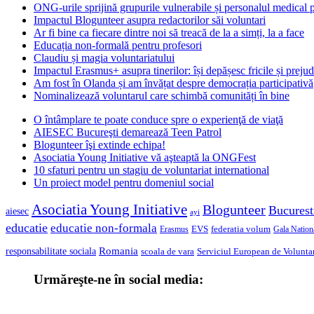
ONG-urile sprijină grupurile vulnerabile și personalul medical
Impactul Blogunteer asupra redactorilor săi voluntari
Ar fi bine ca fiecare dintre noi să treacă de la a simți, la a face
Educația non-formală pentru profesori
Claudiu și magia voluntariatului
Impactul Erasmus+ asupra tinerilor: își depășesc fricile și prejud
Am fost în Olanda și am învățat despre democrația participativă
Nominalizează voluntarul care schimbă comunități în bine
O întâmplare te poate conduce spre o experienţă de viaţă
AIESEC Bucureşti demarează Teen Patrol
Blogunteer îşi extinde echipa!
Asociatia Young Initiative vă aşteaptă la ONGFest
10 sfaturi pentru un stagiu de voluntariat international
Un proiect model pentru domeniul social
Asociatia Young Initiative
Blogunteer
Bucurest
aiesec
ayi
educatie
educatie non-formala
federatia volum
EVS
Gala Nationa
Erasmus
Romania
responsabilitate sociala
scoala de vara
Serviciul European de Voluntar
Urmăreşte-ne în social media: