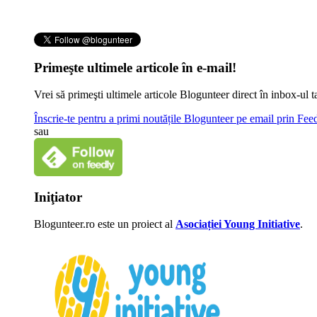
Primeşte ultimele articole în e-mail!
Vrei să primeşti ultimele articole Blogunteer direct în inbox-u
Înscrie-te pentru a primi noutățile Blogunteer pe email prin Fe
sau
Iniţiator
Blogunteer.ro este un proiect al
Asociației Young Initiative
.