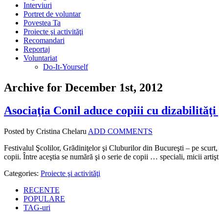
Interviuri
Portret de voluntar
Povestea Ta
Proiecte şi activităţi
Recomandari
Reportaj
Voluntariat
Do-It-Yourself
Archive for December 1st, 2012
Asociaţia Conil aduce copiii cu dizabilităţi
Posted by Cristina Chelaru
ADD COMMENTS
Festivalul Şcolilor, Grădiniţelor şi Cluburilor din Bucureşti – pe scur
copii. Între aceştia se numără şi o serie de copii … speciali, micii artişti
Categories:
Proiecte şi activităţi
RECENTE
POPULARE
TAG-uri