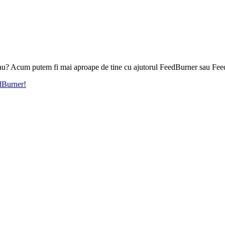
l tau? Acum putem fi mai aproape de tine cu ajutorul FeedBurner sau Fee
edBurner!