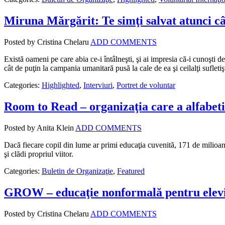
Miruna Mărgărit: Te simţi salvat atunci câ
Posted by Cristina Chelaru
ADD COMMENTS
Există oameni pe care abia ce-i întâlneşti, şi ai impresia că-i cunoşti 
cât de puţin la campania umanitară pusă la cale de ea şi ceilalţi suflet
Categories:
Highlighted
,
Interviuri
,
Portret de voluntar
Room to Read – organizaţia care a alfabeti
Posted by Anita Klein
ADD COMMENTS
Dacă fiecare copil din lume ar primi educaţia cuvenită, 171 de milioan
şi clădi propriul viitor.
Categories:
Buletin de Organizaţie
,
Featured
GROW – educaţie nonformală pentru elevii
Posted by Cristina Chelaru
ADD COMMENTS