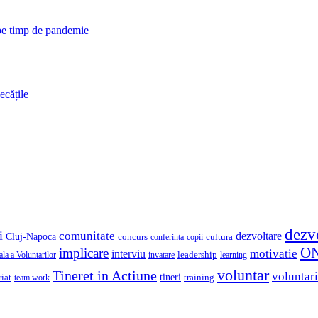
 pe timp de pandemie
ecățile
dezv
i
comunitate
dezvoltare
Cluj-Napoca
concurs
cultura
copii
conferinta
O
implicare
motivatie
interviu
la a Voluntarilor
invatare
leadership
learning
voluntar
Tineret in Actiune
voluntari
iat
tineri
team work
training