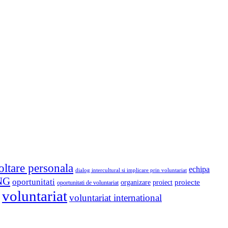
oltare personala
echipa
dialog intercultural si implicare prin voluntariat
NG
oportunitati
proiect
proiecte
organizare
oportunitati de voluntariat
voluntariat
voluntariat international