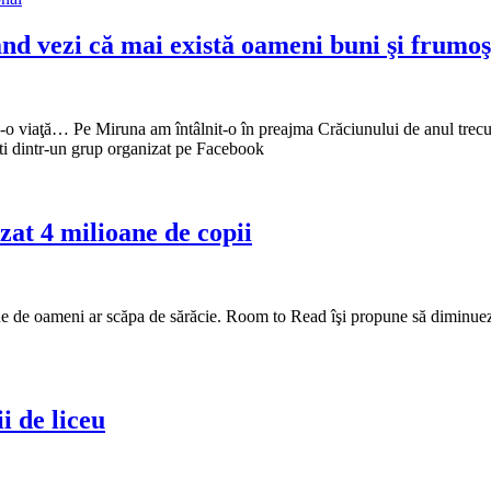
nd vezi că mai există oameni buni şi frumoş
de-o viaţă… Pe Miruna am întâlnit-o în preajma Crăciunului de anul trecut
işti dintr-un grup organizat pe Facebook
zat 4 milioane de copii
e de oameni ar scăpa de sărăcie. Room to Read îşi propune să diminueze c
 de liceu