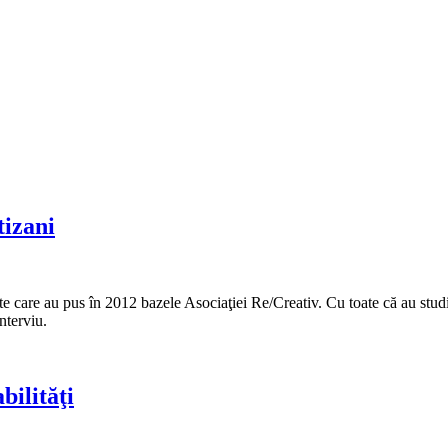
tizani
are au pus în 2012 bazele Asociaţiei Re/Creativ. Cu toate că au studiat în
nterviu.
bilităţi