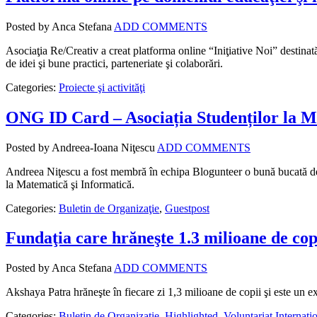
Posted by Anca Stefana
ADD COMMENTS
Asociaţia Re/Creativ a creat platforma online “Iniţiative Noi” destinat
de idei şi bune practici, parteneriate şi colaborări.
Categories:
Proiecte şi activităţi
ONG ID Card – Asociația Studenților la M
Posted by Andreea-Ioana Niţescu
ADD COMMENTS
Andreea Niţescu a fost membră în echipa Blogunteer o bună bucată de 
la Matematică şi Informatică.
Categories:
Buletin de Organizaţie
,
Guestpost
Fundaţia care hrăneşte 1.3 milioane de cop
Posted by Anca Stefana
ADD COMMENTS
Akshaya Patra hrăneşte în fiecare zi 1,3 milioane de copii şi este un exe
Categories:
Buletin de Organizaţie
,
Highlighted
,
Voluntariat Internaţi