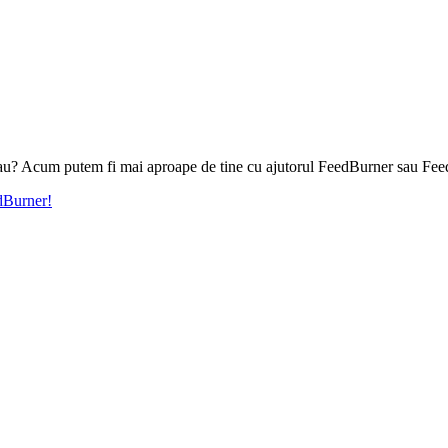
l tau? Acum putem fi mai aproape de tine cu ajutorul FeedBurner sau Fee
edBurner!