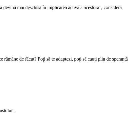
să devină mai deschisă în implicarea activă a acestora”, consideră
 ce rămâne de făcut? Poți să te adaptezi, poți să cauți plin de speranță
stului”.