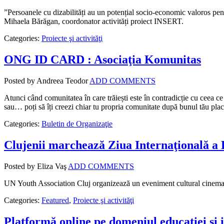
”Persoanele cu dizabilități au un potențial socio-economic valoros pent
Mihaela Bărăgan, coordonator activități proiect INSERT.
Categories:
Proiecte şi activităţi
ONG ID CARD : Asociaţia Komunitas
Posted by Andreea Teodor
ADD COMMENTS
Atunci când comunitatea în care trăiești este în contradicție cu ceea ce c
sau… poți să îți creezi chiar tu propria comunitate după bunul tău plac
Categories:
Buletin de Organizaţie
Clujenii marchează Ziua Internaţională a 
Posted by Eliza Vaş
ADD COMMENTS
UN Youth Association Cluj organizează un eveniment cultural cinema
Categories:
Featured
,
Proiecte şi activităţi
Platformă online pe domeniul educaţiei şi i