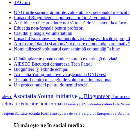
TAG-uri
ONG-urile sprijină grupurile vulnerabile și personalul medical
Impactul Blogunteer asupra redactorilor săi voluntari
Ar fi bine ca fiecare dintre noi să treacă de la a simți, la a face
Educația non-formală pentru profesori
Claudiu și magia voluntariatului
Impactul Erasmus+ asupra tinerilor: își depășesc fricile și prejud
Am fost în Olanda și am învățat despre democrația participativă
Nominalizează voluntarul care schimbă comunități în bine
O întâmplare te poate conduce spre o experienţă de viaţă
AIESEC Bucureşti demarează Teen Patrol
Blogunteer îşi extinde echipa!
Asociatia Young Initiative vă aşteaptă la ONGFest
10 sfaturi pentru un stagiu de voluntariat international
Un proiect model pentru domeniul social
Asociatia Young Initiative
Blogunteer
Bucurest
aiesec
ayi
educatie
educatie non-formala
federatia volum
EVS
Gala Nationa
Erasmus
Romania
responsabilitate sociala
scoala de vara
Serviciul European de Voluntar
Urmăreşte-ne în social media: