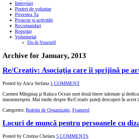
Interviuri
Portret de voluntar
Povestea Ta
Proiecte şi activităţi
Recomandari
Reportaj
Voluntariat
Do-It-Yourself
Archive for January, 2013
Re/Creativ: Asociaţia care îi sprijină pe ar
Posted by Anca Stefana
1 COMMENT
Carmen Mărginaş şi Raluca Ocean sunt două tinere talentate şi dedicate c
maramureşeni. Mai multe despre Re/Creativ puteţi descoperi în acest i
Categories:
Buletin de Organizaţie
,
Featured
Locuri de muncă pentru persoanele cu diza
Posted by Cristina Chelaru
5 COMMENTS