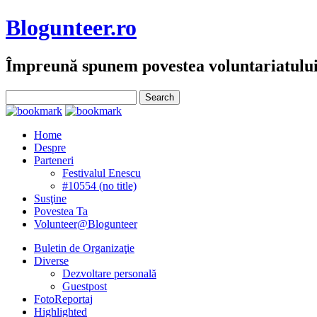
Blogunteer.ro
Împreună spunem povestea voluntariatulu
Home
Despre
Parteneri
Festivalul Enescu
#10554 (no title)
Susţine
Povestea Ta
Volunteer@Blogunteer
Buletin de Organizaţie
Diverse
Dezvoltare personală
Guestpost
FotoReportaj
Highlighted