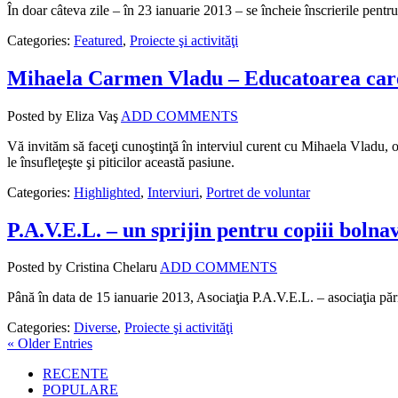
În doar câteva zile – în 23 ianuarie 2013 – se încheie înscrierile pen
Categories:
Featured
,
Proiecte şi activităţi
Mihaela Carmen Vladu – Educatoarea care-i
Posted by Eliza Vaş
ADD COMMENTS
Vă invităm să faceţi cunoştinţă în interviul curent cu Mihaela Vladu, o
le însufleţeşte şi piticilor această pasiune.
Categories:
Highlighted
,
Interviuri
,
Portret de voluntar
P.A.V.E.L. – un sprijin pentru copiii bolna
Posted by Cristina Chelaru
ADD COMMENTS
Până în data de 15 ianuarie 2013, Asociaţia P.A.V.E.L. – asociaţia păr
Categories:
Diverse
,
Proiecte şi activităţi
« Older Entries
RECENTE
POPULARE