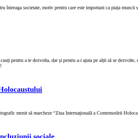
ru întreaga societate, motiv pentru care este important ca piața muncii 
auți pentru a te dezvolta, dar și pentru a-i ajuta pe alții să se dezvolte,
!
Holocaustului
tografic menit să marcheze “Ziua Internaţională a Comemorării Holocau
ncluziunii sociale