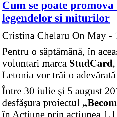
Cum se poate promova c
legendelor si miturilor
Cristina Chelaru
On May - 
Pentru o săptămână, în aceas
voluntari marca
StudCard
,
Letonia vor trăi o adevărată
Între 30 iulie şi 5 august 2
desfăşura proiectul
„Become
în Acţiune prin acţiunea 1.1