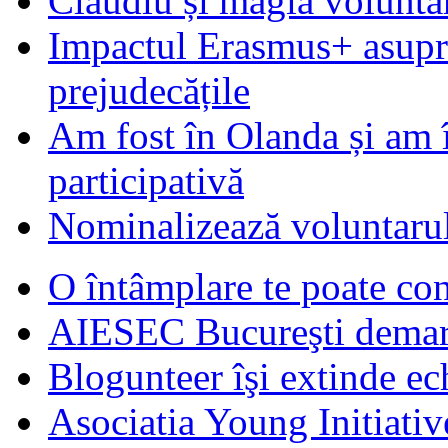
Claudiu și magia voluntar
Impactul Erasmus+ asupra t
prejudecățile
Am fost în Olanda și am 
participativă
Nominalizează voluntarul
O întâmplare te poate con
AIESEC Bucureşti demare
Blogunteer îşi extinde ec
Asociatia Young Initiati