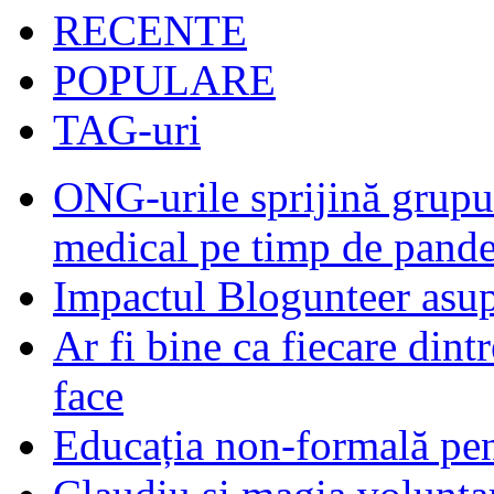
RECENTE
POPULARE
TAG-uri
ONG-urile sprijină grupur
medical pe timp de pand
Impactul Blogunteer asupr
Ar fi bine ca fiecare dintr
face
Educația non-formală pen