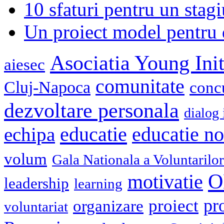
10 sfaturi pentru un stagi
Un proiect model pentru 
Asociatia Young Init
aiesec
comunitate
Cluj-Napoca
conc
dezvoltare personala
dialog 
educatie
echipa
educatie n
volum
Gala Nationala a Voluntarilor
O
motivatie
leadership
learning
pr
proiect
organizare
voluntariat