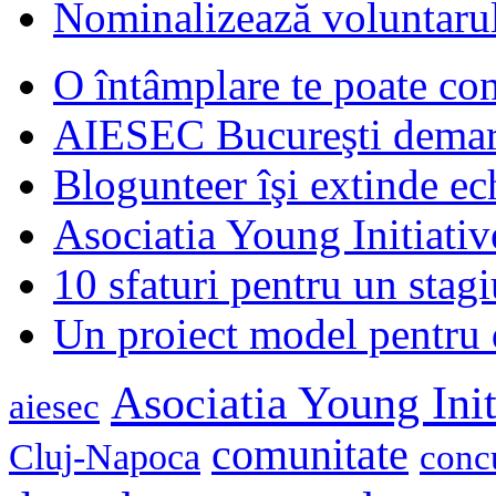
Nominalizează voluntarul
O întâmplare te poate con
AIESEC Bucureşti demare
Blogunteer îşi extinde ec
Asociatia Young Initiati
10 sfaturi pentru un stagi
Un proiect model pentru 
Asociatia Young Init
aiesec
comunitate
Cluj-Napoca
conc