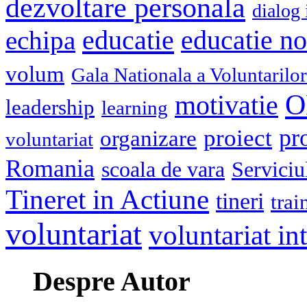
dezvoltare personala
dialog 
educatie
echipa
educatie n
volum
Gala Nationala a Voluntarilor
O
motivatie
leadership
learning
pr
proiect
organizare
voluntariat
Romania
scoala de vara
Serviciu
Tineret in Actiune
tineri
trai
voluntariat
voluntariat in
Despre Autor