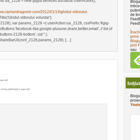
; var ua_2128 = new gigya.services.socialize.UserAction();
Blogu
inbox
putem
www.cipriandragomir.com/2012/01/19/ghidul-viitorului-
de tin
tle('Ghidul viitorului voluntar');
Feed
28); var params_2128 ={ userAction:ua_2128, cssPrefix:'#gig-
Feedl
uttons:'facebook-like,google-plusone,share,twitter,email', // list of
Înscri
buttons-2128-bottom', cid:'' };
primi 
wShareBarUI(conf_2128,params_2128); […]
Blogu
prin 
sau
quired)
Iniţia
l not be published) (required)
Blogu
proie
Young