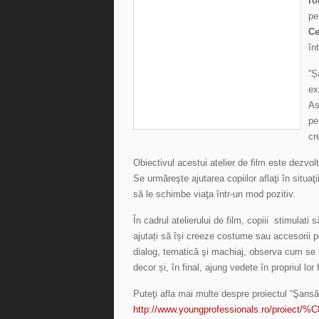
ro
pe
Ce
în
”Ș
ex
As
pe
cr
Obiectivul acestui atelier de film este dezvoltar
Se urmăreşte ajutarea copiilor aflaţi în situaţ
să le schimbe viaţa într-un mod pozitiv.
În cadrul atelierului de film, copiii stimulati
ajutați să își creeze costume sau accesorii p
dialog, tematică şi machiaj, observa cum se 
decor și, în final, ajung vedete în propriul lor 
Puteţi afla mai multe despre proiectul “Şansă p
http://www.youngprofessionals.ro/proiect