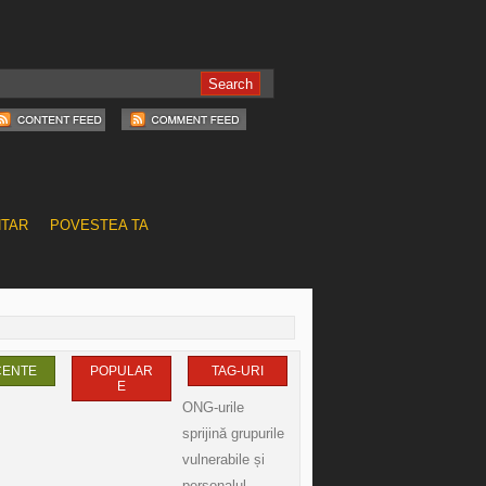
NTAR
POVESTEA TA
CENTE
POPULAR
TAG-URI
E
ONG-urile
sprijină grupurile
vulnerabile și
personalul