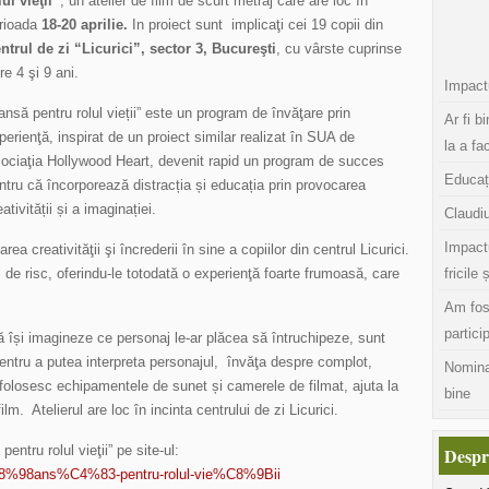
lul vieţii”
, un atelier de film de scurt metraj care are loc în
rioada
18-20 aprilie.
In proiect sunt implicaţi cei 19 copii din
ntrul de zi “Licurici”, sector 3, Bucureşti
, cu vârste cuprinse
tre 4 şi 9 ani.
Impactu
ansă pentru rolul vieții” este un program de învăţare prin
Ar fi b
perienţă, inspirat de un proiect similar realizat în SUA de
la a fa
ociaţia Hollywood Heart, devenit rapid un program de succes
Educaț
ntru că încorporează distracția și educația prin provocarea
eativității și a imaginației.
Claudiu
Impact
ea creativităţii şi încrederii în sine a copiilor din centrul Licurici.
ii de risc, oferindu-le totodată o experienţă foarte frumoasă, care
fricile 
Am fos
partici
 să își imagineze ce personaj le-ar plăcea să întruchipeze, sunt
entru a putea interpreta personajul, învăţa despre complot,
Nomina
folosesc echipamentele de sunet și camerele de filmat, ajuta la
bine
film. Atelierul are loc în incinta centrului de zi Licurici.
entru rolul vieţii” pe site-ul:
Despr
/%C8%98ans%C4%83-pentru-rolul-vie%C8%9Bii