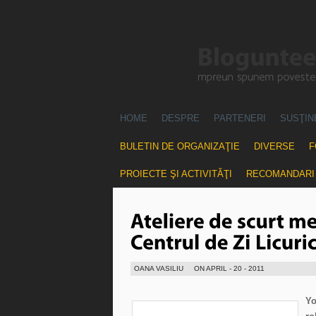
HOME
DESPRE
PARTENERI
SUSŢIN
BULETIN DE ORGANIZAŢIE
DIVERSE
F
PROIECTE ŞI ACTIVITĂŢI
RECOMANDARI
OANA VASILIU
ON APRIL - 20 - 2011
Yo