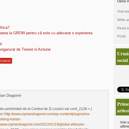
Oana Va
Visit w
Write a
frica?
Read al
parea la GROW pentru că este cu adevarat o experienta
Posts
l
 organizat de Tineret in Actiune
Urmăr
social
NTARIAT
prian Dragomir
Primeş
tru prichindeii de la Centrul de Zi Licurici var conf_2128 = {
artico
rc:'
http://www.cipriandragomir.com/wp-content/plugins/rss-
olding-hands-
Vrei 
//www.cipriandragomir.com/2012/01/19/ghidul-viitorului-
ultime