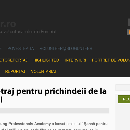
E
POVESTEA TA
VOLUNTEER@BLOGUNTEER
OTOREPORTAJ
HIGHLIGHTED
INTERVIURI
PORTRET DE VOLU
REPORTAJ
VOLUNTARIAT
RE
ung Professionals Academy
a lansat proiectul
“Şansă pentru