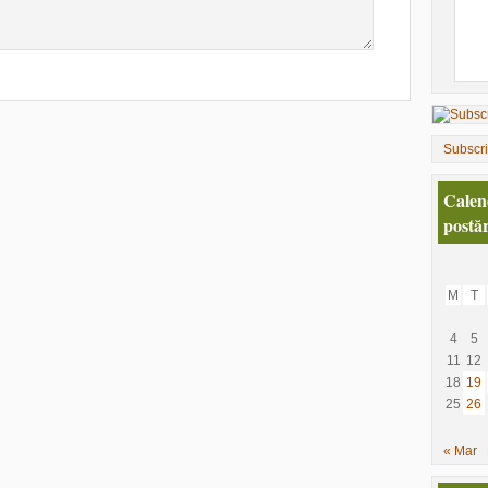
Subscr
Calen
postăr
M
T
4
5
11
12
18
19
25
26
« Mar