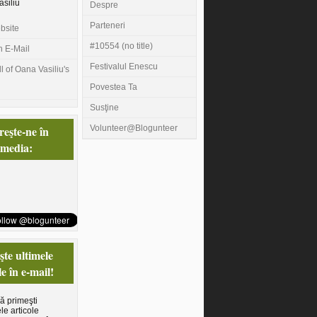
siliu
Despre
Parteneri
ebsite
#10554 (no title)
n E-Mail
Festivalul Enescu
l of Oana Vasiliu's
Povestea Ta
Susţine
eşte-ne în
Volunteer@Blogunteer
 media:
te ultimele
le în e-mail!
să primeşti
le articole