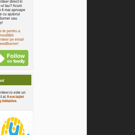
nteer direct în
-ul tau? Acum
 fi mai aproape
e cu ajutorul
Burner sau
y!
e-te pentru a
noutățile
nteer pe email
FeedBurner!
tor
nteer.ro este un
ct al
Asociației
 Initiative
.