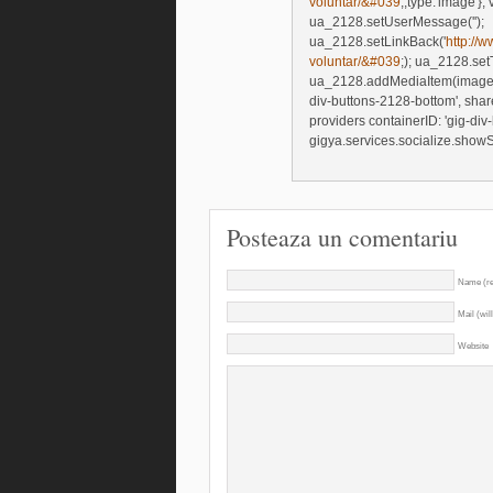
voluntar/&#039
;,type:'image'}
ua_2128.setUserMessage('');
ua_2128.setLinkBack('
http://
voluntar/&#039
;); ua_2128.setTi
ua_2128.addMediaItem(image21
div-buttons-2128-bottom', shareB
providers containerID: 'gig-div-
gigya.services.socialize.sho
Posteaza un comentariu
Name (re
Mail (wil
Website