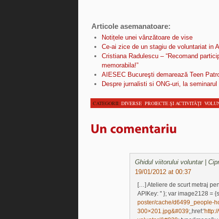
Articole asemanatoare:
Notițele unei vânzătoare de vise
Ce-ai zice de un stagiu de voluntariat in A
Cristiana Radulescu – “Recomand partici
memorabila!”
AIESEC Bucureşti demarează Teen Patro
Despre jurnalisti si ONG-uri, la seminarul
CATEGORII:
DIVERSE
,
PROIECTE ŞI ACTIVITĂŢI
,
VOLU
Ghidul viitorului voluntar | Ci
19/01/2012 at 00:37
[…] Ateliere de scurt metraj pen
APIKey: '' }; var image2128 = {s
poster/cache/d6499_people-h
300×201.jpg&#039
;,href:'
http: