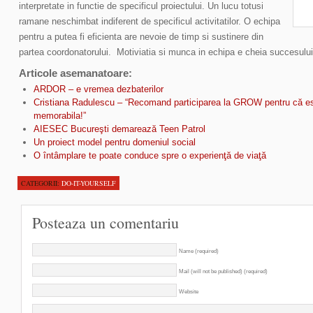
interpretate in functie de specificul proiectului. Un lucu totusi
ramane neschimbat indiferent de specificul activitatilor. O echipa
pentru a putea fi eficienta are nevoie de timp si sustinere din
partea coordonatorului. Motiviatia si munca in echipa e cheia succesului 
Articole asemanatoare:
ARDOR – e vremea dezbaterilor
Cristiana Radulescu – “Recomand participarea la GROW pentru că es
memorabila!”
AIESEC Bucureşti demarează Teen Patrol
Un proiect model pentru domeniul social
O întâmplare te poate conduce spre o experienţă de viaţă
CATEGORII:
DO-IT-YOURSELF
Posteaza un comentariu
Name (required)
Mail (will not be published) (required)
Website