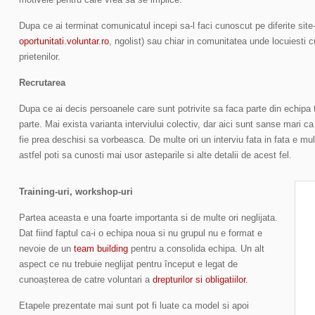
Dupa ce ai terminat comunicatul incepi sa-l faci cunoscut pe diferite site-
oportunitati.voluntar.ro
, ngolist) sau chiar in comunitatea unde locuiesti c
prietenilor.
Recrutarea
Dupa ce ai decis persoanele care sunt potrivite sa faca parte din echipa t
parte. Mai exista varianta interviului colectiv, dar aici sunt sanse mari ca 
fie prea deschisi sa vorbeasca. De multe ori un interviu fata in fata e mu
astfel poti sa cunosti mai usor asteparile si alte detalii de acest fel.
Training-uri, workshop-uri
Partea aceasta e una foarte importanta si de multe ori neglijata.
Dat fiind faptul ca-i o echipa noua si nu grupul nu e format e
nevoie de un
team building
pentru a consolida echipa. Un alt
aspect ce nu trebuie neglijat pentru început e legat de
cunoașterea de catre voluntari a
drepturilor si obligatiilor
.
Etapele prezentate mai sunt pot fi luate ca model si apoi