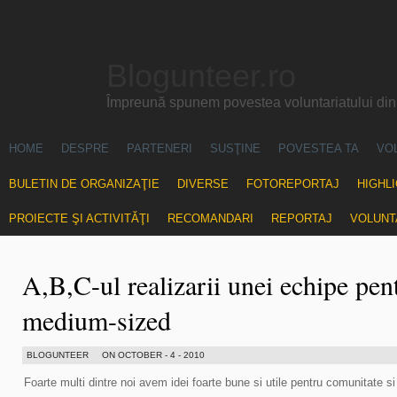
Blogunteer.ro
Împreună spunem povestea voluntariatului di
HOME
DESPRE
PARTENERI
SUSŢINE
POVESTEA TA
VO
BULETIN DE ORGANIZAŢIE
DIVERSE
FOTOREPORTAJ
HIGHL
PROIECTE ŞI ACTIVITĂŢI
RECOMANDARI
REPORTAJ
VOLUNT
A,B,C-ul realizarii unei echipe pen
medium-sized
BLOGUNTEER
ON OCTOBER - 4 - 2010
Foarte multi dintre noi avem idei foarte bune si utile pentru comunitate si