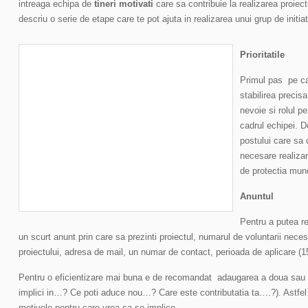
intreaga echipa de
tineri motivati
care sa contribuie la realizarea proiec
descriu o serie de etape care te pot ajuta in realizarea unui grup de initiat
Prioritatile
Primul pas pe car
stabilirea precis
nevoie si rolul p
cadrul echipei. De
postului care sa 
necesare realizarii
de protectia munc
Anuntul
Pentru a putea re
un scurt anunt prin care sa prezinti proiectul, numarul de voluntarii necesar
proiectului, adresa de mail, un numar de contact, perioada de aplicare (15 
Pentru o eficientizare mai buna e de recomandat adaugarea a doua sau tre
implici in…? Ce poti aduce nou…? Care este contributatia ta….?). Astfel in
motivele pentru care vrea sa se implice.