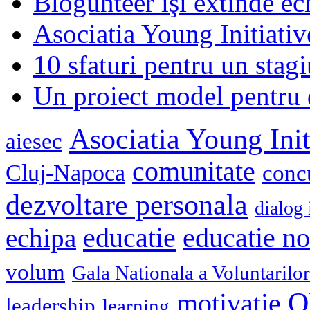
Blogunteer îşi extinde ec
Asociatia Young Initiati
10 sfaturi pentru un stagi
Un proiect model pentru 
Asociatia Young Init
aiesec
comunitate
Cluj-Napoca
conc
dezvoltare personala
dialog 
educatie
echipa
educatie n
volum
Gala Nationala a Voluntarilor
O
motivatie
leadership
learning