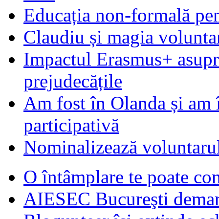
Educația non-formală pen
Claudiu și magia voluntar
Impactul Erasmus+ asupra t
prejudecățile
Am fost în Olanda și am 
participativă
Nominalizează voluntarul
O întâmplare te poate con
AIESEC Bucureşti demare