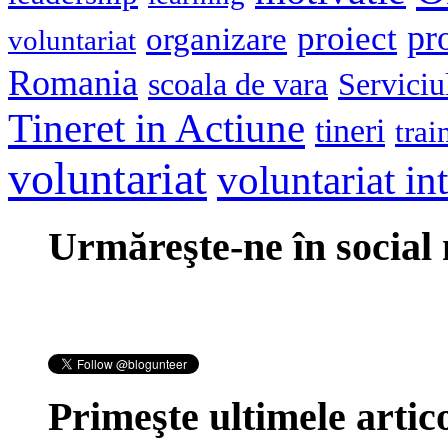
pr
proiect
organizare
voluntariat
Romania
scoala de vara
Serviciu
Tineret in Actiune
tineri
trai
voluntariat
voluntariat in
Urmăreşte-ne în social
Primeşte ultimele artico