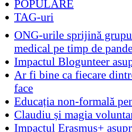
POPULARE
TAG-uri
ONG-urile sprijină grupur
medical pe timp de pand
Impactul Blogunteer asupr
Ar fi bine ca fiecare dintr
face
Educația non-formală pen
Claudiu și magia voluntar
Impactul Erasmus+ asupra t