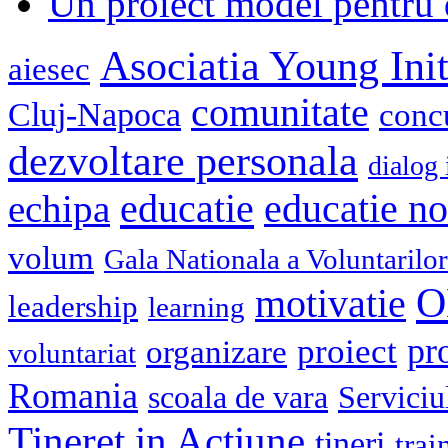
Un proiect model pentru 
Asociatia Young Init
aiesec
comunitate
Cluj-Napoca
conc
dezvoltare personala
dialog 
educatie
echipa
educatie n
volum
Gala Nationala a Voluntarilor
O
motivatie
leadership
learning
pr
proiect
organizare
voluntariat
Romania
scoala de vara
Serviciu
Tineret in Actiune
tineri
trai