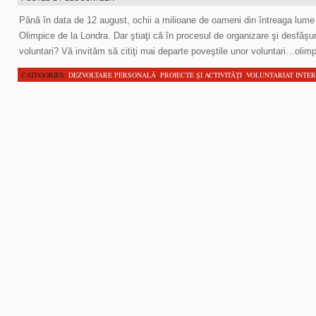
Până în data de 12 august, ochii a milioane de oameni din întreaga lume s
Olimpice de la Londra. Dar ştiaţi că în procesul de organizare şi desfăşur
voluntari? Vă invităm să citiţi mai departe poveştile unor voluntari…olimp
CATEGORIES:
DEZVOLTARE PERSONALĂ
,
PROIECTE ŞI ACTIVITĂŢI
,
VOLUNTARIAT INTE