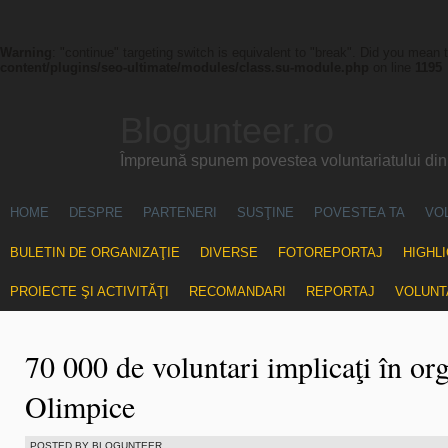
Warning
: "continue" targeting switch is equivalent to "break". Did you mean 
content/plugins/seo-ultimate/modules/class.su-module.php
on line
1195
Blogunteer.ro
Împreună spunem povestea voluntariatului di
HOME
DESPRE
PARTENERI
SUSŢINE
POVESTEA TA
VO
BULETIN DE ORGANIZAŢIE
DIVERSE
FOTOREPORTAJ
HIGHL
PROIECTE ŞI ACTIVITĂŢI
RECOMANDARI
REPORTAJ
VOLUNT
70 000 de voluntari implicaţi în or
Olimpice
POSTED BY BLOGUNTEER