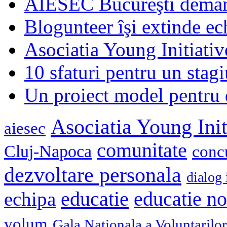
AIESEC Bucureşti demare
Blogunteer îşi extinde ec
Asociatia Young Initiati
10 sfaturi pentru un stagi
Un proiect model pentru 
Asociatia Young Init
aiesec
comunitate
Cluj-Napoca
conc
dezvoltare personala
dialog 
educatie
echipa
educatie n
volum
Gala Nationala a Voluntarilor