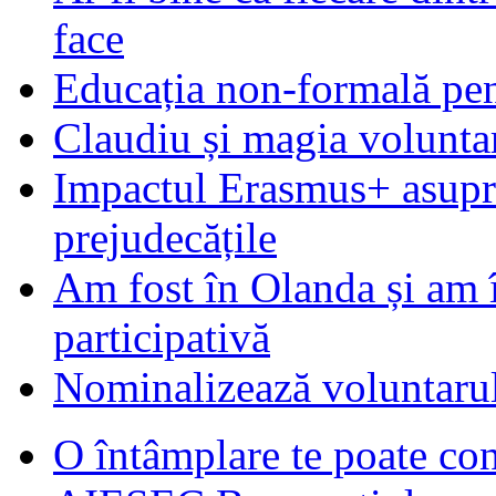
face
Educația non-formală pen
Claudiu și magia voluntar
Impactul Erasmus+ asupra t
prejudecățile
Am fost în Olanda și am 
participativă
Nominalizează voluntarul
O întâmplare te poate con