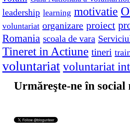
O
motivatie
leadership
learning
pr
proiect
organizare
voluntariat
Romania
scoala de vara
Serviciu
Tineret in Actiune
tineri
trai
voluntariat
voluntariat in
Urmăreşte-ne în social