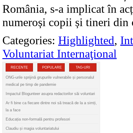
România, s-a implicat în acț
numeroși copii și tineri din 
Categories:
Highlighted
,
In
Voluntariat Internaţional
RECENTE
POPULARE
TAG-URI
ONG-urile sprijină grupurile vulnerabile și personalul
medical pe timp de pandemie
Impactul Blogunteer asupra redactorilor săi voluntari
Ar fi bine ca fiecare dintre noi să treacă de la a simți,
la a face
Educația non-formală pentru profesori
Claudiu și magia voluntariatului