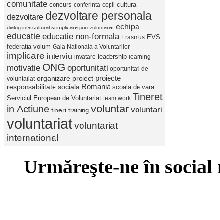
comunitate
concurs
cultura
conferinta
copii
dezvoltare personala
dezvoltare
echipa
dialog intercultural si implicare prin voluntariat
educatie
educatie non-formala
Erasmus
EVS
federatia volum
Gala Nationala a Voluntarilor
implicare
interviu
invatare
leadership
learning
ONG
motivatie
oportunitati
oportunitati de
proiect
proiecte
organizare
voluntariat
Romania
responsabilitate sociala
scoala de vara
Tineret
Serviciul European de Voluntariat
team work
voluntar
in Actiune
voluntari
tineri
training
voluntariat
voluntariat
international
Urmăreşte-ne în social