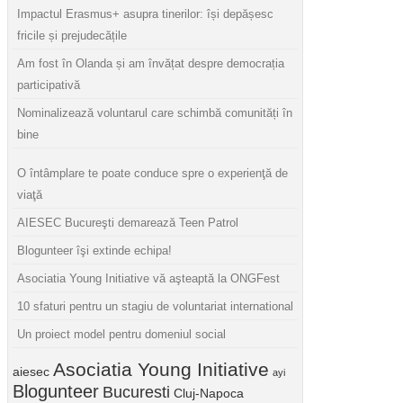
Impactul Erasmus+ asupra tinerilor: își depășesc
fricile și prejudecățile
Am fost în Olanda și am învățat despre democrația
participativă
Nominalizează voluntarul care schimbă comunități în
bine
O întâmplare te poate conduce spre o experienţă de
viaţă
AIESEC Bucureşti demarează Teen Patrol
Blogunteer îşi extinde echipa!
Asociatia Young Initiative vă aşteaptă la ONGFest
10 sfaturi pentru un stagiu de voluntariat international
Un proiect model pentru domeniul social
Asociatia Young Initiative
aiesec
ayi
Blogunteer
Bucuresti
Cluj-Napoca