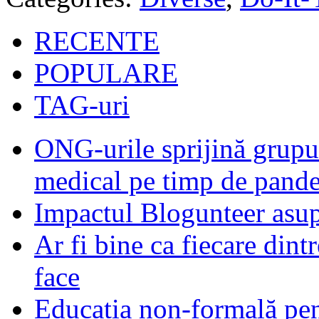
RECENTE
POPULARE
TAG-uri
ONG-urile sprijină grupur
medical pe timp de pand
Impactul Blogunteer asupr
Ar fi bine ca fiecare dintr
face
Educația non-formală pen