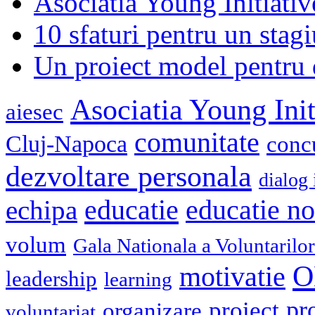
Asociatia Young Initiati
10 sfaturi pentru un stagi
Un proiect model pentru 
Asociatia Young Init
aiesec
comunitate
Cluj-Napoca
conc
dezvoltare personala
dialog 
educatie
echipa
educatie n
volum
Gala Nationala a Voluntarilor
O
motivatie
leadership
learning
pr
proiect
organizare
voluntariat