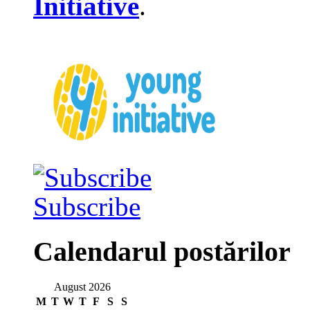
Initiative
.
Subscribe
Calendarul postărilor
August 2026
M
T
W
T
F
S
S