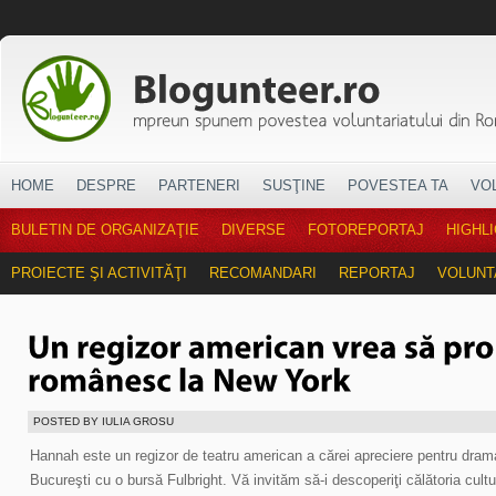
HOME
DESPRE
PARTENERI
SUSŢINE
POVESTEA TA
VO
BULETIN DE ORGANIZAŢIE
DIVERSE
FOTOREPORTAJ
HIGHL
PROIECTE ŞI ACTIVITĂŢI
RECOMANDARI
REPORTAJ
VOLUNT
POSTED BY IULIA GROSU
Hannah este un regizor de teatru american a cărei apreciere pentru dra
Bucureşti cu o bursă Fulbright. Vă invităm să-i descoperiţi călătoria cultu