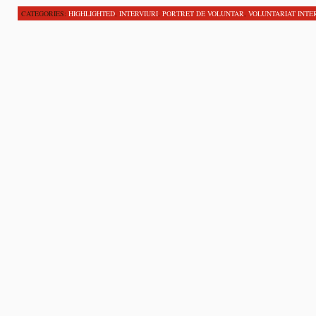
CATEGORIES:
HIGHLIGHTED
,
INTERVIURI
,
PORTRET DE VOLUNTAR
,
VOLUNTARIAT INTE