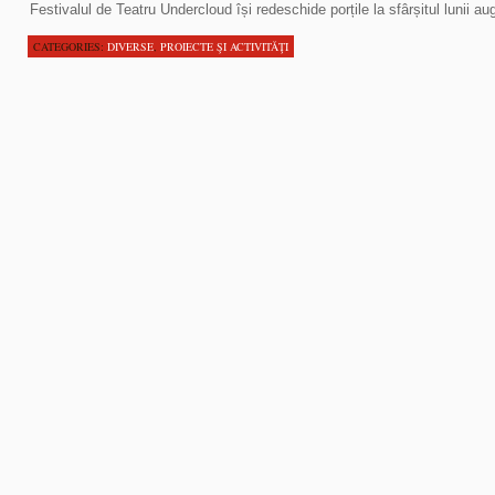
Festivalul de Teatru Undercloud își redeschide porțile la sfârșitul lunii au
CATEGORIES:
DIVERSE
,
PROIECTE ŞI ACTIVITĂŢI