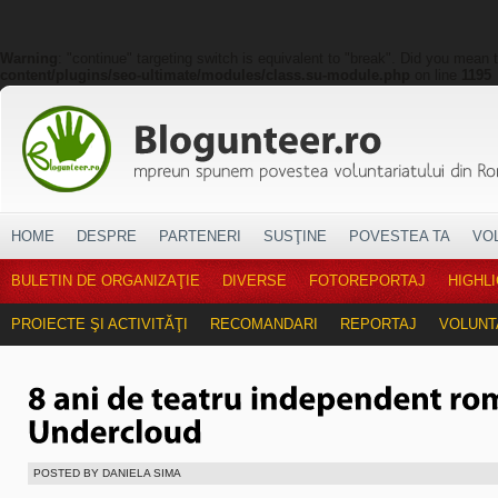
Warning
: "continue" targeting switch is equivalent to "break". Did you mean 
content/plugins/seo-ultimate/modules/class.su-module.php
on line
1195
HOME
DESPRE
PARTENERI
SUSŢINE
POVESTEA TA
VO
BULETIN DE ORGANIZAŢIE
DIVERSE
FOTOREPORTAJ
HIGHL
PROIECTE ŞI ACTIVITĂŢI
RECOMANDARI
REPORTAJ
VOLUNT
POSTED BY DANIELA SIMA