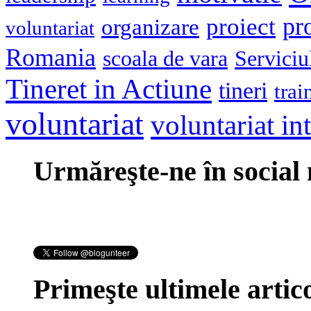
pr
proiect
organizare
voluntariat
Romania
scoala de vara
Serviciu
Tineret in Actiune
tineri
trai
voluntariat
voluntariat in
Urmăreşte-ne în social
Primeşte ultimele artico