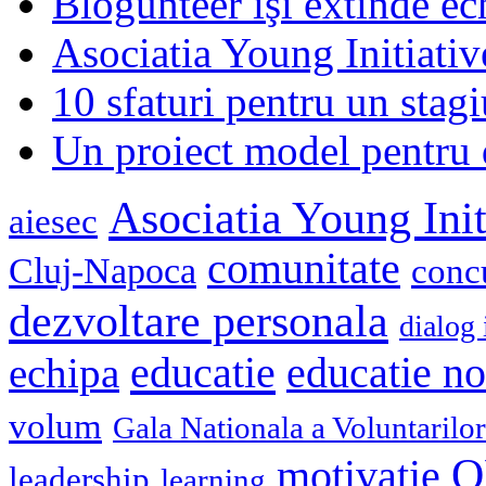
Blogunteer îşi extinde ec
Asociatia Young Initiati
10 sfaturi pentru un stagi
Un proiect model pentru 
Asociatia Young Init
aiesec
comunitate
Cluj-Napoca
conc
dezvoltare personala
dialog 
educatie
echipa
educatie n
volum
Gala Nationala a Voluntarilor
O
motivatie
leadership
learning