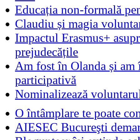
Educația non-formală pen
Claudiu și magia voluntar
Impactul Erasmus+ asupra t
prejudecățile
Am fost în Olanda și am 
participativă
Nominalizează voluntarul
O întâmplare te poate con
AIESEC Bucureşti demare