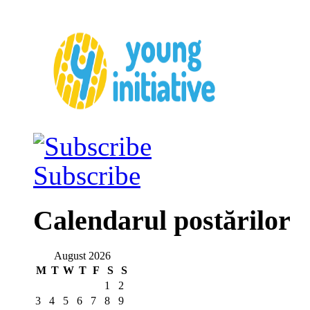
Subscribe
Calendarul postărilor
August 2026
M
T
W
T
F
S
S
1
2
3
4
5
6
7
8
9