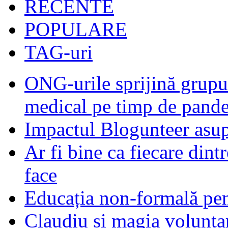
RECENTE
POPULARE
TAG-uri
ONG-urile sprijină grupur
medical pe timp de pand
Impactul Blogunteer asupr
Ar fi bine ca fiecare dintr
face
Educația non-formală pen
Claudiu și magia voluntar