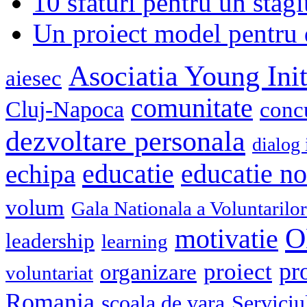
10 sfaturi pentru un stagi
Un proiect model pentru 
Asociatia Young Init
aiesec
comunitate
Cluj-Napoca
conc
dezvoltare personala
dialog 
educatie
echipa
educatie n
volum
Gala Nationala a Voluntarilor
O
motivatie
leadership
learning
pr
proiect
organizare
voluntariat
Romania
scoala de vara
Serviciu