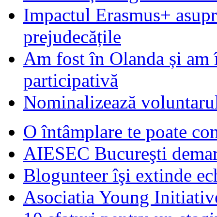
Impactul Erasmus+ asupra t
prejudecățile
Am fost în Olanda și am 
participativă
Nominalizează voluntarul
O întâmplare te poate con
AIESEC Bucureşti demare
Blogunteer îşi extinde ec
Asociatia Young Initiati