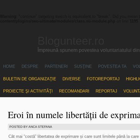
Warning
: "continue" targeting switch is equivalent to "break". Did you mean 
content/plugins/seo-ultimate/modules/class.su-module.php
on line
1195
Blogunteer.ro
Împreună spunem povestea voluntariatului di
HOME
DESPRE
PARTENERI
SUSŢINE
POVESTEA TA
VO
BULETIN DE ORGANIZAŢIE
DIVERSE
FOTOREPORTAJ
HIGHL
PROIECTE ŞI ACTIVITĂŢI
RECOMANDARI
REPORTAJ
VOLUNT
Eroi în numele libertății de exprim
POSTED BY ANCA STEFANA
Cât mai “costă” libertatea de exprimare și care sunt limitele până la car