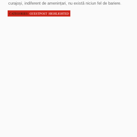
curajoși, indiferent de amenințari, nu există niciun fel de bariere.
CATEGORIES:
GUESTPOST
,
HIGHLIGHTED