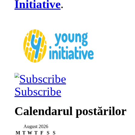
Initiative
.
Subscribe
Calendarul postărilor
August 2026
M
T
W
T
F
S
S