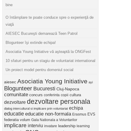
bine
O întâmplare te poate conduce spre o experienţă de
viaţă
AIESEC Bucureşti demarează Teen Patrol
Blogunteer îşi extinde echipa!
Asociatia Young Initiative vă aşteaptă la ONGFest
10 sfaturi pentru un stagiu de voluntariat international
Un proiect model pentru domeniul social
Asociatia Young Initiative
aiesec
ayi
Blogunteer
Bucuresti
Cluj-Napoca
comunitate
concurs
cultura
conferinta
copii
dezvoltare personala
dezvoltare
echipa
dialog intercultural si implicare prin voluntariat
educatie
educatie non-formala
Erasmus
EVS
federatia volum
Gala Nationala a Voluntarilor
implicare
interviu
invatare
leadership
learning