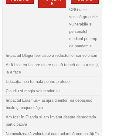
E
ONG-urile
sprijină grupurile
vulnerabile și
personalul
medical pe timp
de pandemie
Impactul Blogunteer asupra redactorilor săi voluntari
Ar fi bine ca fiecare dintre noi să treacă de la a simți,
la a face
Educația non-formală pentru profesori
Claudiu și magia voluntariatului
Impactul Erasmus+ asupra tinerilor: își depășesc
fricile și prejudecățile
Am fost în Olanda și am învățat despre democrația
participativă
Nominalizează voluntarul care schimbă comunități în