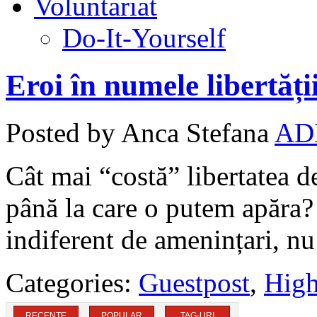
Voluntariat
Do-It-Yourself
Eroi în numele libertăț
Posted by Anca Stefana
AD
Cât mai “costă” libertatea d
până la care o putem apăra? 
indiferent de amenințari, nu 
Categories:
Guestpost
,
High
RECENTE
POPULAR
TAG-URI