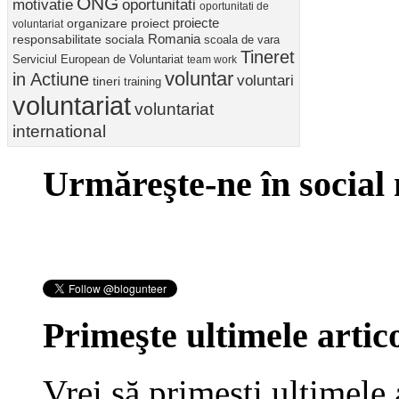
ONG
motivatie
oportunitati
oportunitati de
proiect
proiecte
organizare
voluntariat
Romania
responsabilitate sociala
scoala de vara
Tineret
Serviciul European de Voluntariat
team work
voluntar
in Actiune
voluntari
tineri
training
voluntariat
voluntariat
international
Urmăreşte-ne în social
Primeşte ultimele artico
Vrei să primeşti ultimele 