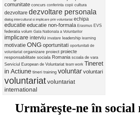
comunitate
concurs
cultura
conferinta
copii
dezvoltare personala
dezvoltare
echipa
dialog intercultural si implicare prin voluntariat
educatie
educatie non-formala
Erasmus
EVS
federatia volum
Gala Nationala a Voluntarilor
implicare
interviu
invatare
leadership
learning
ONG
motivatie
oportunitati
oportunitati de
proiect
proiecte
organizare
voluntariat
Romania
responsabilitate sociala
scoala de vara
Tineret
Serviciul European de Voluntariat
team work
voluntar
in Actiune
voluntari
tineri
training
voluntariat
voluntariat
international
Urmăreşte-ne în social