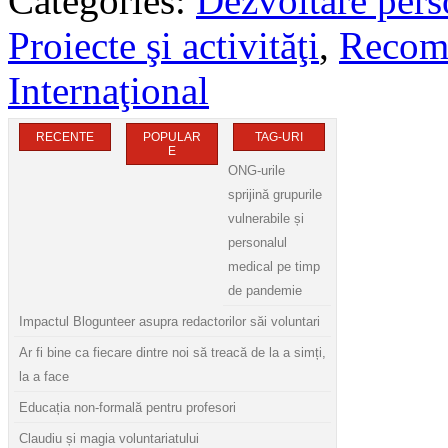
Categories:
Dezvoltare pers
Proiecte şi activităţi
,
Recom
Internaţional
RECENTE
POPULAR
TAG-URI
E
ONG-urile
sprijină grupurile
vulnerabile și
personalul
medical pe timp
de pandemie
Impactul Blogunteer asupra redactorilor săi voluntari
Ar fi bine ca fiecare dintre noi să treacă de la a simți,
la a face
Educația non-formală pentru profesori
Claudiu și magia voluntariatului