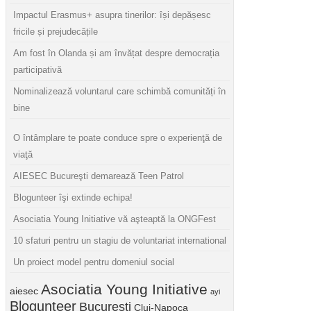
Impactul Erasmus+ asupra tinerilor: își depășesc
fricile și prejudecățile
Am fost în Olanda și am învățat despre democrația
participativă
Nominalizează voluntarul care schimbă comunități în
bine
O întâmplare te poate conduce spre o experienţă de
viaţă
AIESEC Bucureşti demarează Teen Patrol
Blogunteer îşi extinde echipa!
Asociatia Young Initiative vă aşteaptă la ONGFest
10 sfaturi pentru un stagiu de voluntariat international
Un proiect model pentru domeniul social
Asociatia Young Initiative
aiesec
ayi
Blogunteer
Bucuresti
Cluj-Napoca