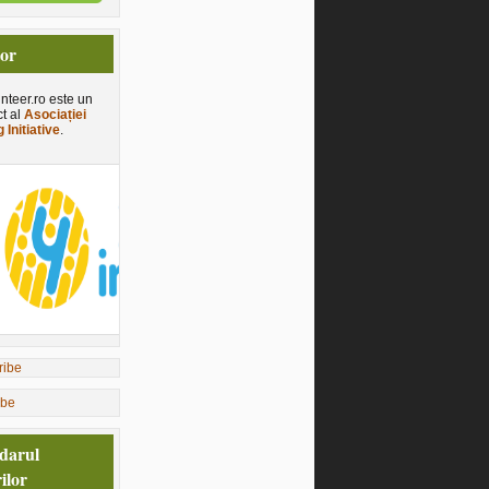
tor
nteer.ro este un
ct al
Asociației
 Initiative
.
ibe
darul
ilor