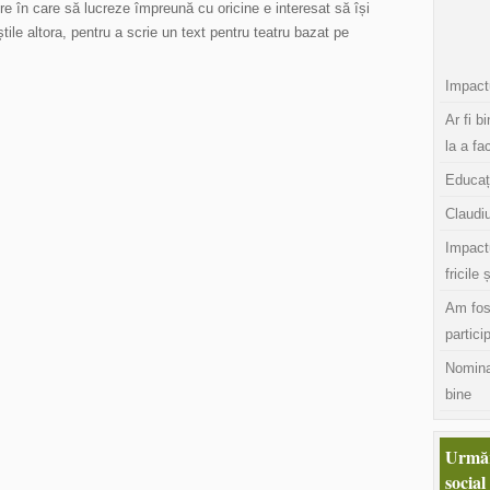
ere în care să lucreze împreună cu oricine e interesat să își
ile altora, pentru a scrie un text pentru teatru bazat pe
Impactu
Ar fi b
la a fa
Educaț
Claudiu
Impact
fricile 
Am fos
partici
Nomina
bine
Urmăr
social