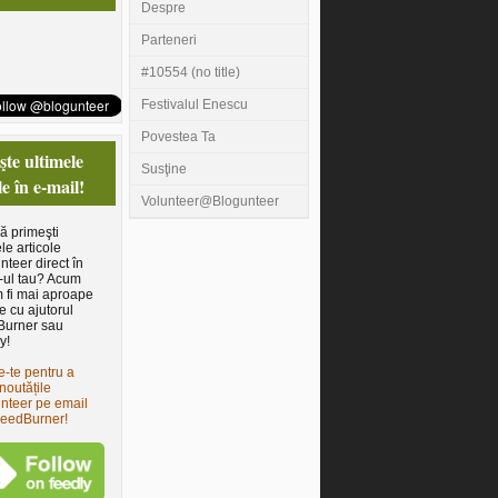
Despre
Parteneri
#10554 (no title)
Festivalul Enescu
Povestea Ta
te ultimele
Susţine
le în e-mail!
Volunteer@Blogunteer
să primeşti
le articole
nteer direct în
-ul tau? Acum
 fi mai aproape
e cu ajutorul
Burner sau
y!
e-te pentru a
noutățile
nteer pe email
FeedBurner!