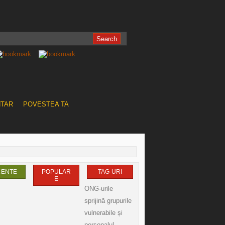
NTAR
POVESTEA TA
CENTE
POPULAR
TAG-URI
E
ONG-urile
sprijină grupurile
vulnerabile și
personalul