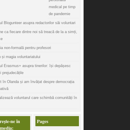
medical pe timp
de pandemie
l Blogunteer asupra redactorilor săi voluntari
ine ca fiecare dintre noi să treacă de la a simți,
ce
ia non-formală pentru profesori
 și magia voluntariatului
ul Erasmus+ asupra tinerilor: își depășesc
și prejudecățile
t în Olanda și am învățat despre democrația
pativă
lizează voluntarul care schimbă comunități în
eşte-ne în
Pages
 media: