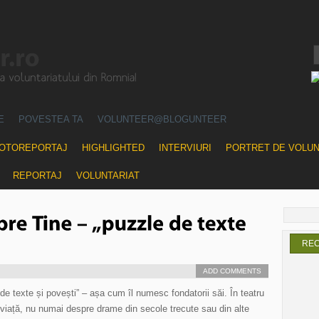
E
POVESTEA TA
VOLUNTEER@BLOGUNTEER
OTOREPORTAJ
HIGHLIGHTED
INTERVIURI
PORTRET DE VOLU
REPORTAJ
VOLUNTARIAT
RE
ADD COMMENTS
de texte și povești” – așa cum îl numesc fondatorii săi. În teatru
 viață, nu numai despre drame din secole trecute sau din alte