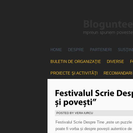
HOME
DESPRE
PARTENERI
SUSŢIN
BULETIN DE ORGANIZAŢIE
DIVERSE
F
PROIECTE ŞI ACTIVITĂŢI
RECOMANDARI
POSTED BY VERA IURCU
Festivalul Scrie Despre Tine „este un puzzle 
poate fi vorba și despre povești autentice de