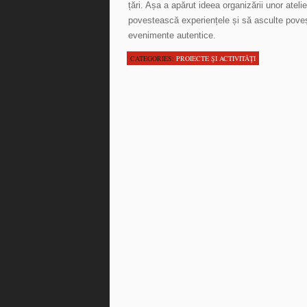
țări. Așa a apărut ideea organizării unor ateli
povestească experiențele și să asculte poveșt
evenimente autentice.
CATEGORIES:
PROIECTE ŞI ACTIVITĂŢI