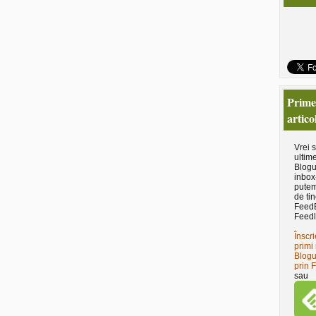
Primeş
artico
Vrei 
ultime
Blogu
inbox
putem
de tin
Feed
Feedl
Înscri
primi 
Blogu
prin 
sau