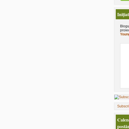
Iniţia
Blogu
proie
Young
Subscr
Calen
postăr