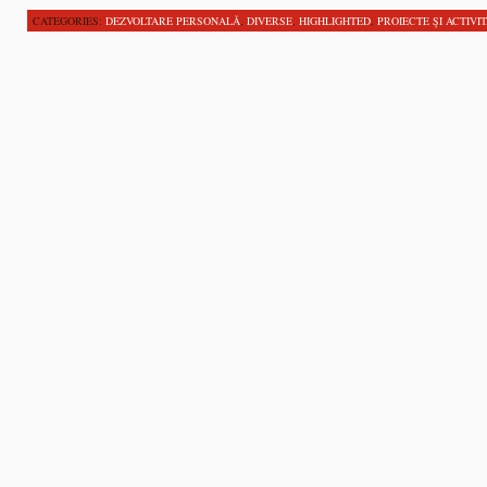
CATEGORIES:
DEZVOLTARE PERSONALĂ
,
DIVERSE
,
HIGHLIGHTED
,
PROIECTE ŞI ACTIVIT