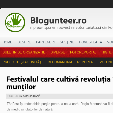
HOME
DESPRE
PARTENERI
SUSŢINE
POVESTEA TA
VO
BULETIN DE ORGANIZAŢIE
DIVERSE
FOTOREPORTAJ
HIGHL
PROIECTE ŞI ACTIVITĂŢI
RECOMANDARI
REPORTAJ
VOLUNT
POSTED BY AMALIA OANĂ
FânFest își redeschide porțile pentru a noua oară. Roșia Montană va fi din 
de mediu și iubitorilor de natură.