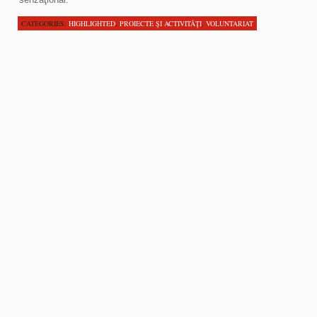
CATEGORIES:
HIGHLIGHTED
,
PROIECTE ŞI ACTIVITĂŢI
,
VOLUNTARIAT