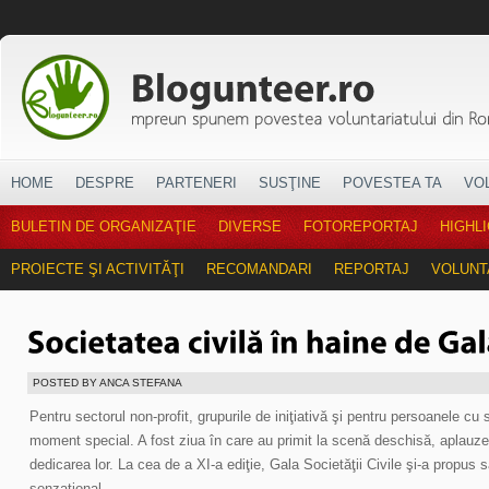
HOME
DESPRE
PARTENERI
SUSŢINE
POVESTEA TA
VO
BULETIN DE ORGANIZAŢIE
DIVERSE
FOTOREPORTAJ
HIGHL
PROIECTE ŞI ACTIVITĂŢI
RECOMANDARI
REPORTAJ
VOLUNT
POSTED BY ANCA STEFANA
Pentru sectorul non-profit, grupurile de iniţiativă şi pentru persoanele cu s
moment special. A fost ziua în care au primit la scenă deschisă, aplauze ş
dedicarea lor. La cea de a XI-a ediţie, Gala Societăţii Civile şi-a propus
senzaţional.