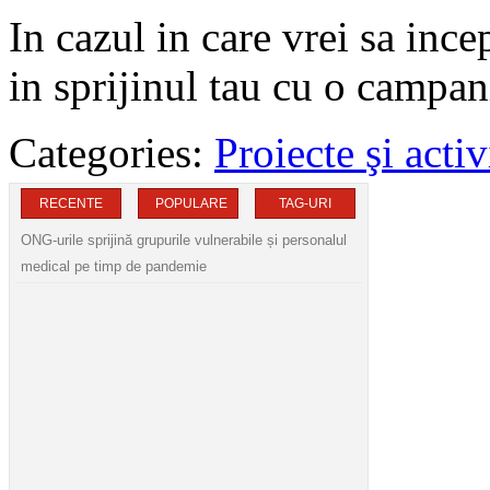
In cazul in care vrei sa inc
in sprijinul tau cu o campan
Categories:
Proiecte şi activ
RECENTE
POPULARE
TAG-URI
ONG-urile sprijină grupurile vulnerabile și personalul
medical pe timp de pandemie