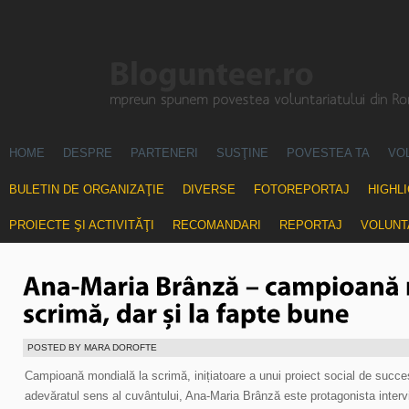
HOME
DESPRE
PARTENERI
SUSŢINE
POVESTEA TA
VO
BULETIN DE ORGANIZAŢIE
DIVERSE
FOTOREPORTAJ
HIGHL
PROIECTE ŞI ACTIVITĂŢI
RECOMANDARI
REPORTAJ
VOLUNT
POSTED BY MARA DOROFTE
Campioană mondială la scrimă, inițiatoare a unui proiect social de succ
adevăratul sens al cuvântului, Ana-Maria Brânză este protagonista intervi