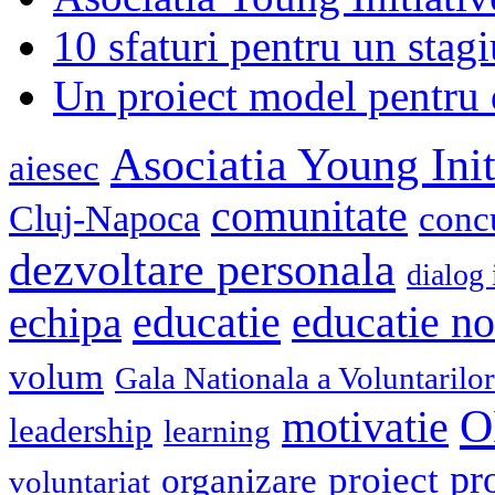
10 sfaturi pentru un stagi
Un proiect model pentru 
Asociatia Young Init
aiesec
comunitate
Cluj-Napoca
conc
dezvoltare personala
dialog 
educatie
echipa
educatie n
volum
Gala Nationala a Voluntarilor
O
motivatie
leadership
learning
pr
proiect
organizare
voluntariat