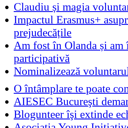
Claudiu și magia voluntar
Impactul Erasmus+ asupra t
prejudecățile
Am fost în Olanda și am 
participativă
Nominalizează voluntarul
O întâmplare te poate con
AIESEC Bucureşti demare
Blogunteer îşi extinde ec
Asociatia Young Initiati