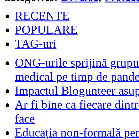
RECENTE
POPULARE
TAG-uri
ONG-urile sprijină grupur
medical pe timp de pand
Impactul Blogunteer asupr
Ar fi bine ca fiecare dintr
face
Educația non-formală pen