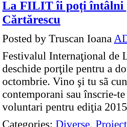
La FILIT îi poți întâln
Cărtărescu
Posted by Truscan Ioana
A
Festivalul Internaţional de L
deschide porţile pentru a dou
octombrie. Vino şi tu sã cun
contemporani sau înscrie-te 
voluntari pentru ediţia 2015
Categories:
Diverse
,
Proiect