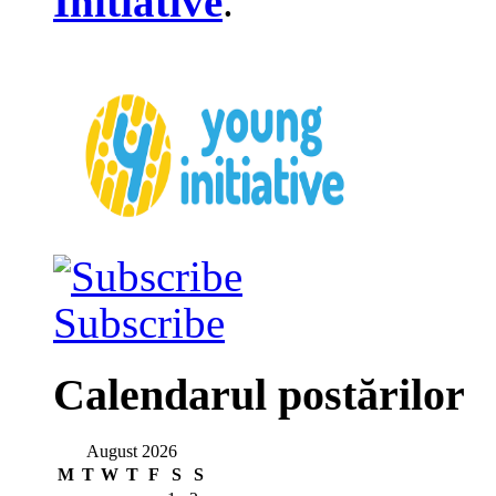
Initiative
.
Subscribe
Calendarul postărilor
August 2026
M
T
W
T
F
S
S