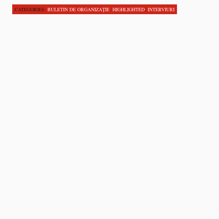
CATEGORIES:
BULETIN DE ORGANIZAŢIE
,
HIGHLIGHTED
,
INTERVIURI