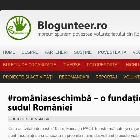
HOME
DESPRE
PARTENERI
SUSŢINE
POVESTEA TA
VO
BULETIN DE ORGANIZAŢIE
DIVERSE
FOTOREPORTAJ
HIGHL
PROIECTE ŞI ACTIVITĂŢI
RECOMANDARI
REPORTAJ
VOLUNT
POSTED BY IULIA GROSU
Cu o activitate de peste 10 ani, Fundația PACT transformă sate și orașe
sunt încurajați să-și ia soarta în propriile mâini, dezvoltând proiecte viabi