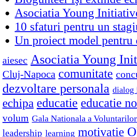
Asociatia Young Initiati
10 sfaturi pentru un stagi
Un proiect model pentru 
Asociatia Young Init
aiesec
comunitate
Cluj-Napoca
conc
dezvoltare personala
dialog 
educatie
echipa
educatie n
volum
Gala Nationala a Voluntarilor
O
motivatie
leadership
learning