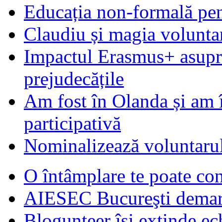
Educația non-formală pen
Claudiu și magia voluntar
Impactul Erasmus+ asupra t
prejudecățile
Am fost în Olanda și am 
participativă
Nominalizează voluntarul
O întâmplare te poate con
AIESEC Bucureşti demare
Blogunteer îşi extinde ec