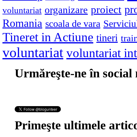
pr
proiect
organizare
voluntariat
Romania
scoala de vara
Serviciu
Tineret in Actiune
tineri
trai
voluntariat
voluntariat in
Urmăreşte-ne în social
Primeşte ultimele artico