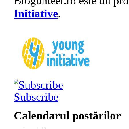
Blogunteer.ro este un pro
Initiative
.
Subscribe
Calendarul postărilor