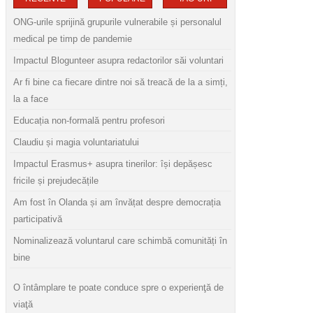
ONG-urile sprijină grupurile vulnerabile și personalul
medical pe timp de pandemie
Impactul Blogunteer asupra redactorilor săi voluntari
Ar fi bine ca fiecare dintre noi să treacă de la a simți,
la a face
Educația non-formală pentru profesori
Claudiu și magia voluntariatului
Impactul Erasmus+ asupra tinerilor: își depășesc
fricile și prejudecățile
Am fost în Olanda și am învățat despre democrația
participativă
Nominalizează voluntarul care schimbă comunități în
bine
O întâmplare te poate conduce spre o experienţă de
viaţă