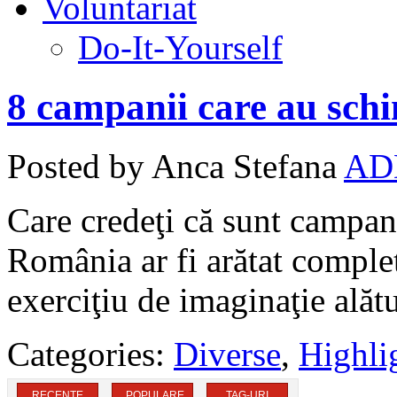
Voluntariat
Do-It-Yourself
8 campanii care au sc
Posted by Anca Stefana
AD
Care credeţi că sunt campani
România ar fi arătat complet
exerciţiu de imaginaţie alătu
Categories:
Diverse
,
Highli
RECENTE
POPULARE
TAG-URI