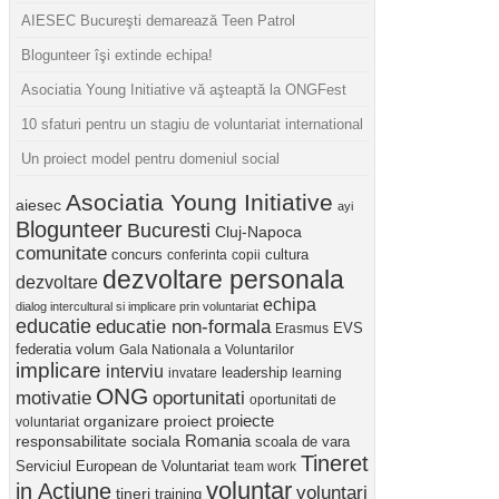
AIESEC Bucureşti demarează Teen Patrol
Blogunteer îşi extinde echipa!
Asociatia Young Initiative vă aşteaptă la ONGFest
10 sfaturi pentru un stagiu de voluntariat international
Un proiect model pentru domeniul social
Asociatia Young Initiative
aiesec
ayi
Blogunteer
Bucuresti
Cluj-Napoca
comunitate
concurs
cultura
conferinta
copii
dezvoltare personala
dezvoltare
echipa
dialog intercultural si implicare prin voluntariat
educatie
educatie non-formala
Erasmus
EVS
federatia volum
Gala Nationala a Voluntarilor
implicare
interviu
invatare
leadership
learning
ONG
motivatie
oportunitati
oportunitati de
proiect
proiecte
organizare
voluntariat
Romania
responsabilitate sociala
scoala de vara
Tineret
Serviciul European de Voluntariat
team work
voluntar
in Actiune
voluntari
tineri
training