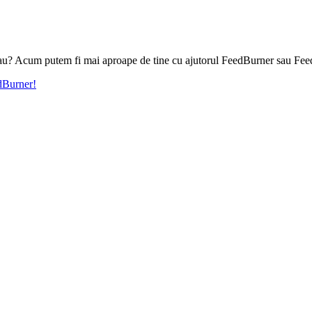
l tau? Acum putem fi mai aproape de tine cu ajutorul FeedBurner sau Fee
edBurner!