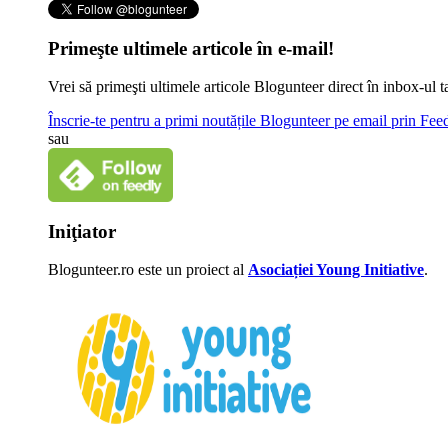
Primeşte ultimele articole în e-mail!
Vrei să primeşti ultimele articole Blogunteer direct în inbox-u
Înscrie-te pentru a primi noutățile Blogunteer pe email prin Fe
sau
Iniţiator
Blogunteer.ro este un proiect al
Asociației Young Initiative
.