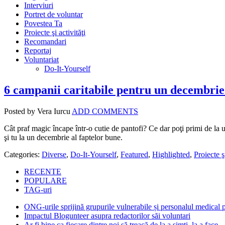
Interviuri
Portret de voluntar
Povestea Ta
Proiecte şi activităţi
Recomandari
Reportaj
Voluntariat
Do-It-Yourself
6 campanii caritabile pentru un decembrie
Posted by Vera Iurcu
ADD COMMENTS
Cât praf magic încape într-o cutie de pantofi? Ce dar poţi primi de la un
şi tu la un decembrie al faptelor bune.
Categories:
Diverse
,
Do-It-Yourself
,
Featured
,
Highlighted
,
Proiecte şi
RECENTE
POPULARE
TAG-uri
ONG-urile sprijină grupurile vulnerabile și personalul medical
Impactul Blogunteer asupra redactorilor săi voluntari
Ar fi bine ca fiecare dintre noi să treacă de la a simți, la a face