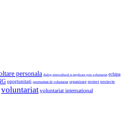
oltare personala
echipa
dialog intercultural si implicare prin voluntariat
NG
oportunitati
proiect
proiecte
organizare
oportunitati de voluntariat
voluntariat
voluntariat international