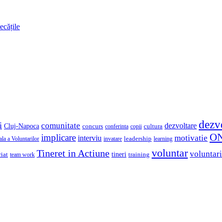
ecățile
dezv
i
comunitate
dezvoltare
Cluj-Napoca
concurs
cultura
copii
conferinta
O
implicare
motivatie
interviu
la a Voluntarilor
invatare
leadership
learning
voluntar
Tineret in Actiune
voluntari
iat
tineri
team work
training