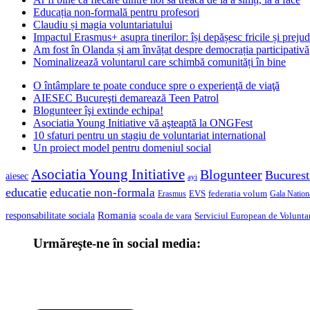
Educația non-formală pentru profesori
Claudiu și magia voluntariatului
Impactul Erasmus+ asupra tinerilor: își depășesc fricile și prejud
Am fost în Olanda și am învățat despre democrația participativă
Nominalizează voluntarul care schimbă comunități în bine
O întâmplare te poate conduce spre o experienţă de viaţă
AIESEC Bucureşti demarează Teen Patrol
Blogunteer îşi extinde echipa!
Asociatia Young Initiative vă aşteaptă la ONGFest
10 sfaturi pentru un stagiu de voluntariat international
Un proiect model pentru domeniul social
Asociatia Young Initiative
Blogunteer
Bucurest
aiesec
ayi
educatie
educatie non-formala
federatia volum
EVS
Gala Nationa
Erasmus
Romania
responsabilitate sociala
scoala de vara
Serviciul European de Voluntar
Urmăreşte-ne în social media: