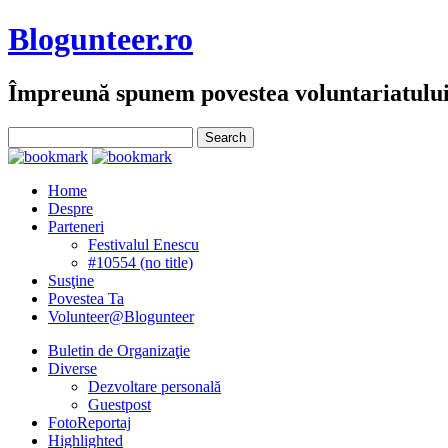
Blogunteer.ro
Împreună spunem povestea voluntariatulu
Home
Despre
Parteneri
Festivalul Enescu
#10554 (no title)
Susţine
Povestea Ta
Volunteer@Blogunteer
Buletin de Organizaţie
Diverse
Dezvoltare personală
Guestpost
FotoReportaj
Highlighted