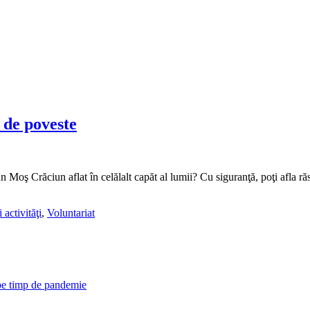
 de poveste
 Moş Crăciun aflat în celălalt capăt al lumii? Cu siguranţă, poţi afla răs
 activităţi
,
Voluntariat
 pe timp de pandemie