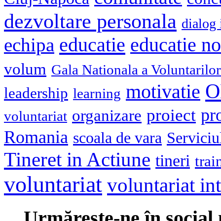
dezvoltare personala
dialog 
educatie
echipa
educatie n
volum
Gala Nationala a Voluntarilor
O
motivatie
leadership
learning
pr
proiect
organizare
voluntariat
Romania
scoala de vara
Serviciu
Tineret in Actiune
tineri
trai
voluntariat
voluntariat in
Urmăreşte-ne în social