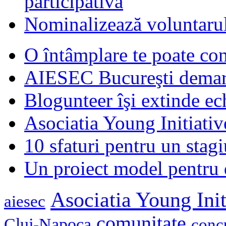
participativă
Nominalizează voluntarul
O întâmplare te poate con
AIESEC Bucureşti demare
Blogunteer îşi extinde ec
Asociatia Young Initiati
10 sfaturi pentru un stagi
Un proiect model pentru 
Asociatia Young Init
aiesec
comunitate
Cluj-Napoca
conc