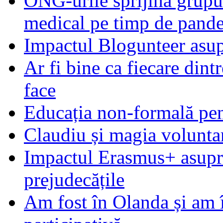
ONG-urile sprijină grupur
medical pe timp de pand
Impactul Blogunteer asupr
Ar fi bine ca fiecare dintr
face
Educația non-formală pen
Claudiu și magia voluntar
Impactul Erasmus+ asupra t
prejudecățile
Am fost în Olanda și am 