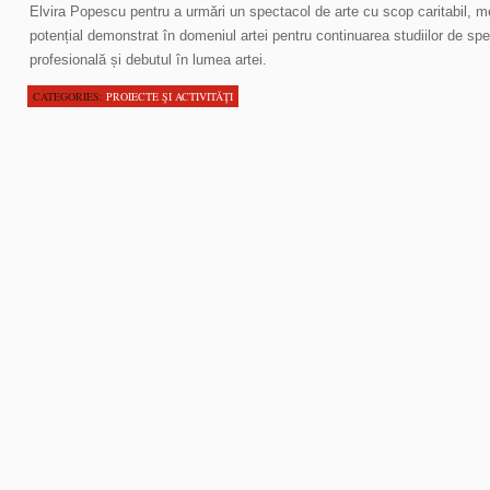
Elvira Popescu pentru a urmări un spectacol de arte cu scop caritabil, meni
potențial demonstrat în domeniul artei pentru continuarea studiilor de spec
profesională și debutul în lumea artei.
CATEGORIES:
PROIECTE ŞI ACTIVITĂŢI