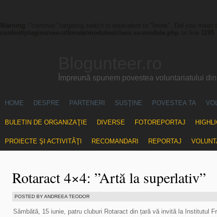
Warning
: "continue" targeting switch is equivalent to "break". Did you mean 
content/plugins/seo-ultimate/modules/class.su-module.php
on line
1195
Blogunteer.ro
Împreună spunem povestea voluntariatului di
HOME
DESPRE
PARTENERI
SUSŢINE
POVESTEA TA
VO
BULETIN DE ORGANIZAŢIE
DIVERSE
FOTOREPORTAJ
HIGHL
PROIECTE ŞI ACTIVITĂŢI
RECOMANDARI
REPORTAJ
VOLUNT
Rotaract 4×4: ”Artă la superlativ”
POSTED BY ANDREEA TEODOR
Sâmbătă, 15 iunie, patru cluburi Rotaract din țară vă invită la Institutul 