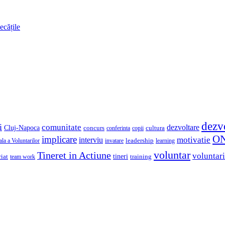
ecățile
dezv
i
comunitate
dezvoltare
Cluj-Napoca
concurs
cultura
copii
conferinta
O
implicare
motivatie
interviu
la a Voluntarilor
invatare
leadership
learning
voluntar
Tineret in Actiune
voluntari
iat
tineri
team work
training