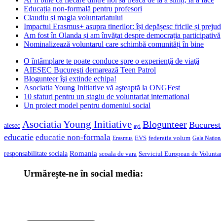
Educația non-formală pentru profesori
Claudiu și magia voluntariatului
Impactul Erasmus+ asupra tinerilor: își depășesc fricile și prejud
Am fost în Olanda și am învățat despre democrația participativă
Nominalizează voluntarul care schimbă comunități în bine
O întâmplare te poate conduce spre o experienţă de viaţă
AIESEC Bucureşti demarează Teen Patrol
Blogunteer îşi extinde echipa!
Asociatia Young Initiative vă aşteaptă la ONGFest
10 sfaturi pentru un stagiu de voluntariat international
Un proiect model pentru domeniul social
Asociatia Young Initiative
Blogunteer
Bucurest
aiesec
ayi
educatie
educatie non-formala
federatia volum
EVS
Gala Nationa
Erasmus
Romania
responsabilitate sociala
scoala de vara
Serviciul European de Voluntar
Urmăreşte-ne în social media: