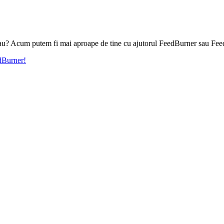
l tau? Acum putem fi mai aproape de tine cu ajutorul FeedBurner sau Fee
edBurner!