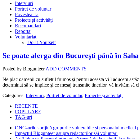
Interviuri
Portret de voluntar
Povestea Ta
Proiecte şi activităţi
Recomandari
Reportaj
Voluntariat
Do-It-Yourself
Se poate alerga din Bucureşti până în Sah
Posted by Blogunteer
ADD COMMENTS
Ne plac oamenii cu sufletul frumos şi pentru aceasta vi-l aducem astăz
determinat să se implice şi ce mesaj transmite tinerilor, vă invităm să ci
Categories:
Interviuri
,
Portret de voluntar
,
Proiecte şi activităţi
RECENTE
POPULARE
TAG-uri
ONG-urile sprijină grupurile vulnerabile și personalul medical
Impactul Blogunteer asupra redactorilor săi voluntari
Ar fi bine ca fiecare dintre noi să treacă de la a simți, la a face