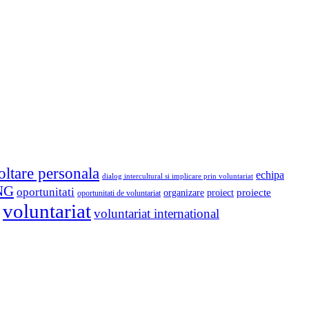
oltare personala
echipa
dialog intercultural si implicare prin voluntariat
NG
oportunitati
proiect
proiecte
organizare
oportunitati de voluntariat
voluntariat
voluntariat international