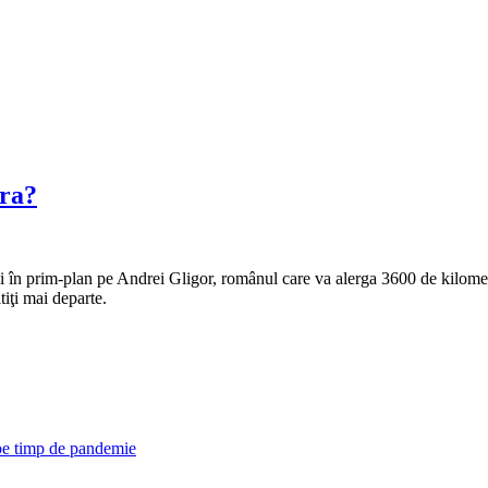
ara?
i în prim-plan pe Andrei Gligor, românul care va alerga 3600 de kilometr
tiţi mai departe.
 pe timp de pandemie