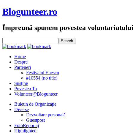
Blogunteer.ro
Împreună spunem povestea voluntariatulu
Home
Despre
Parteneri
Festivalul Enescu
#10554 (no title)
Susţine
Povestea Ta
Volunteer@Blogunteer
Buletin de Organizaţie
Diverse
Dezvoltare personală
Guestpost
FotoReportaj
Highlighted