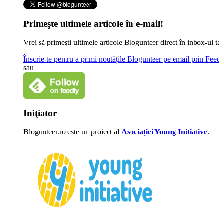
Primeşte ultimele articole în e-mail!
Vrei să primeşti ultimele articole Blogunteer direct în inbox-u
Înscrie-te pentru a primi noutățile Blogunteer pe email prin Fe
sau
Iniţiator
Blogunteer.ro este un proiect al
Asociației Young Initiative
.