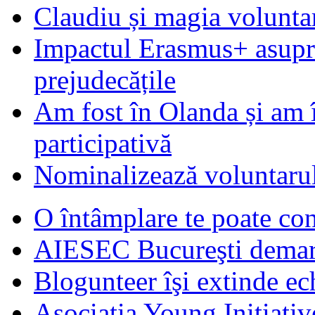
Claudiu și magia voluntar
Impactul Erasmus+ asupra t
prejudecățile
Am fost în Olanda și am 
participativă
Nominalizează voluntarul
O întâmplare te poate con
AIESEC Bucureşti demare
Blogunteer îşi extinde ec
Asociatia Young Initiati