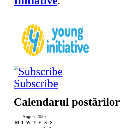
Initiative
.
Subscribe
Calendarul postărilor
August 2026
M
T
W
T
F
S
S