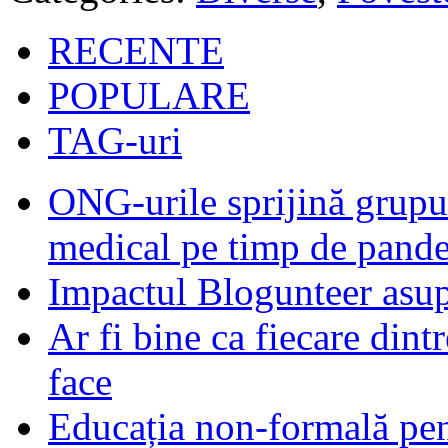
RECENTE
POPULARE
TAG-uri
ONG-urile sprijină grupur
medical pe timp de pand
Impactul Blogunteer asupr
Ar fi bine ca fiecare dintr
face
Educația non-formală pen