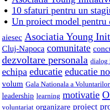
10 sfaturi pentru un stagi
Un proiect model pentru 
Asociatia Young Init
aiesec
comunitate
Cluj-Napoca
conc
dezvoltare personala
dialog 
educatie
echipa
educatie n
volum
Gala Nationala a Voluntarilor
O
motivatie
leadership
learning
pr
proiect
organizare
voluntariat