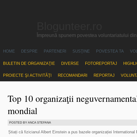
Blogunteer.ro
Împreună spunem povestea voluntariatului di
HOME
DESPRE
PARTENERI
SUSŢINE
POVESTEA TA
VO
BULETIN DE ORGANIZAŢIE
DIVERSE
FOTOREPORTAJ
HIGHL
PROIECTE ŞI ACTIVITĂŢI
RECOMANDARI
REPORTAJ
VOLUNT
Top 10 organizaţii neguvernamenta
mondial
POSTED BY ANCA STEFANA
Știați că fizicianul Albert Einstein a pus bazele organizației Internation