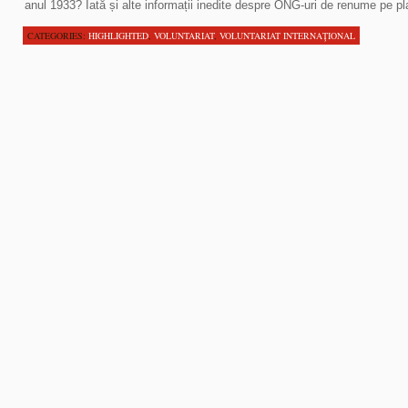
anul 1933? Iată și alte informații inedite despre ONG-uri de renume pe p
CATEGORIES:
HIGHLIGHTED
,
VOLUNTARIAT
,
VOLUNTARIAT INTERNAŢIONAL