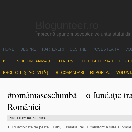
Blogunteer.ro
Împreună spunem povestea voluntariatului di
HOME
DESPRE
PARTENERI
SUSŢINE
POVESTEA TA
VO
BULETIN DE ORGANIZAŢIE
DIVERSE
FOTOREPORTAJ
HIGHL
PROIECTE ŞI ACTIVITĂŢI
RECOMANDARI
REPORTAJ
VOLUNT
#româniaseschimbă – o fundație tr
României
POSTED BY IULIA GROSU
Cu o activitate de peste 10 ani, Fundația PACT transformă sate și orașe