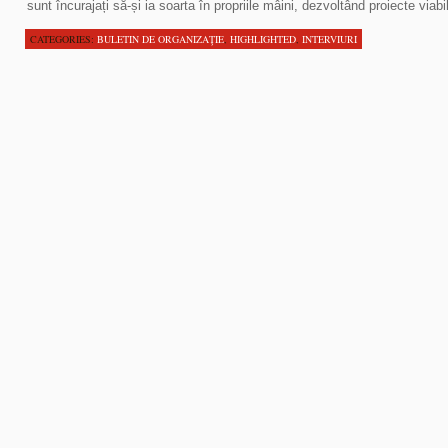
sunt încurajați să-și ia soarta în propriile mâini, dezvoltând proiecte viabi
CATEGORIES:
BULETIN DE ORGANIZAŢIE
,
HIGHLIGHTED
,
INTERVIURI