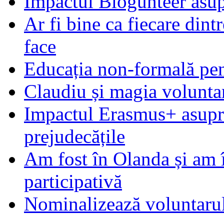
Impactul Blogunteer asupr
Ar fi bine ca fiecare dintr
face
Educația non-formală pen
Claudiu și magia voluntar
Impactul Erasmus+ asupra t
prejudecățile
Am fost în Olanda și am 
participativă
Nominalizează voluntarul