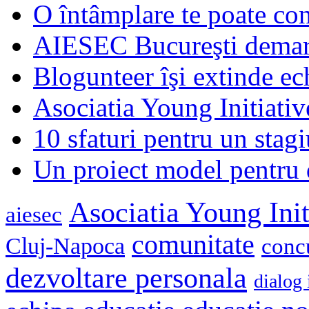
O întâmplare te poate con
AIESEC Bucureşti demare
Blogunteer îşi extinde ec
Asociatia Young Initiati
10 sfaturi pentru un stagi
Un proiect model pentru 
Asociatia Young Init
aiesec
comunitate
Cluj-Napoca
conc
dezvoltare personala
dialog 