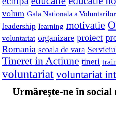
educatie
echipa
educatie n
volum
Gala Nationala a Voluntarilor
O
motivatie
leadership
learning
pr
proiect
organizare
voluntariat
Romania
scoala de vara
Serviciu
Tineret in Actiune
tineri
trai
voluntariat
voluntariat in
Urmăreşte-ne în social