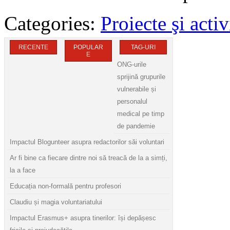
Categories:
Proiecte şi activ
RECENTE
POPULAR
TAG-URI
E
ONG-urile
sprijină grupurile
vulnerabile și
personalul
medical pe timp
de pandemie
Impactul Blogunteer asupra redactorilor săi voluntari
Ar fi bine ca fiecare dintre noi să treacă de la a simți,
la a face
Educația non-formală pentru profesori
Claudiu și magia voluntariatului
Impactul Erasmus+ asupra tinerilor: își depășesc