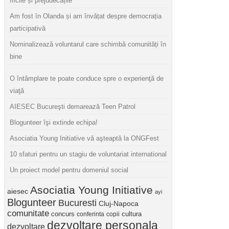
fricile și prejudecățile
Am fost în Olanda și am învățat despre democrația
participativă
Nominalizează voluntarul care schimbă comunități în
bine
O întâmplare te poate conduce spre o experienţă de
viaţă
AIESEC Bucureşti demarează Teen Patrol
Blogunteer îşi extinde echipa!
Asociatia Young Initiative vă aşteaptă la ONGFest
10 sfaturi pentru un stagiu de voluntariat international
Un proiect model pentru domeniul social
Asociatia Young Initiative
aiesec
ayi
Blogunteer
Bucuresti
Cluj-Napoca
comunitate
concurs
cultura
conferinta
copii
dezvoltare personala
dezvoltare