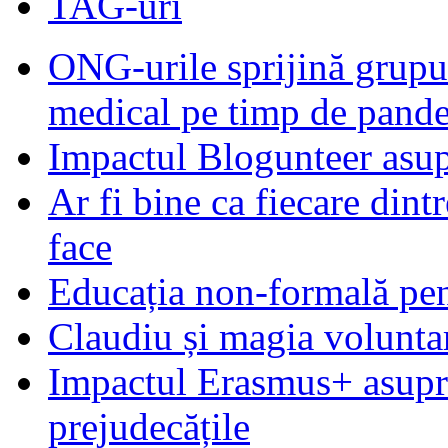
TAG-uri
ONG-urile sprijină grupur
medical pe timp de pand
Impactul Blogunteer asupr
Ar fi bine ca fiecare dintr
face
Educația non-formală pen
Claudiu și magia voluntar
Impactul Erasmus+ asupra t
prejudecățile