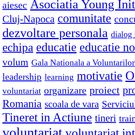
Asociatia Young Init
aiesec
comunitate
Cluj-Napoca
conc
dezvoltare personala
dialog 
educatie
echipa
educatie n
volum
Gala Nationala a Voluntarilor
O
motivatie
leadership
learning
pr
proiect
organizare
voluntariat
Romania
scoala de vara
Serviciu
Tineret in Actiune
tineri
trai
voluntariat
voluntariat in