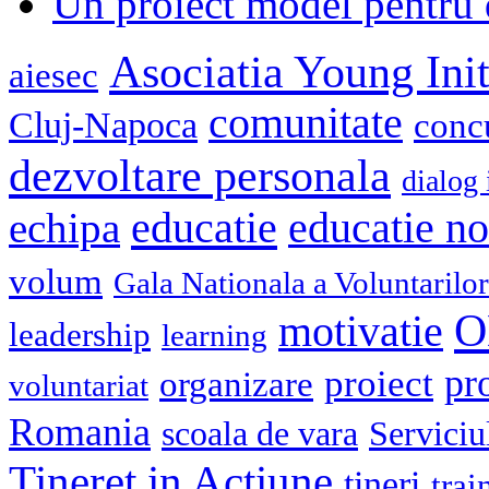
Un proiect model pentru 
Asociatia Young Init
aiesec
comunitate
Cluj-Napoca
conc
dezvoltare personala
dialog 
educatie
echipa
educatie n
volum
Gala Nationala a Voluntarilor
O
motivatie
leadership
learning
pr
proiect
organizare
voluntariat
Romania
scoala de vara
Serviciu
Tineret in Actiune
tineri
trai