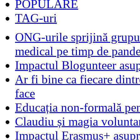
POPULARE
TAG-uri
ONG-urile sprijină grupur
medical pe timp de pand
Impactul Blogunteer asupr
Ar fi bine ca fiecare dintr
face
Educația non-formală pen
Claudiu și magia voluntar
Impactul Erasmus+ asupra t