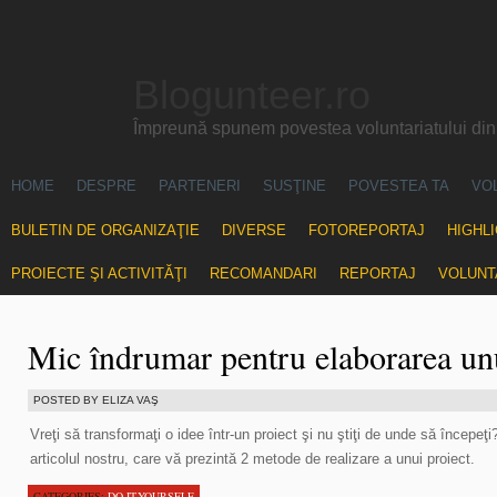
Blogunteer.ro
Împreună spunem povestea voluntariatului di
HOME
DESPRE
PARTENERI
SUSŢINE
POVESTEA TA
VO
BULETIN DE ORGANIZAŢIE
DIVERSE
FOTOREPORTAJ
HIGHL
PROIECTE ŞI ACTIVITĂŢI
RECOMANDARI
REPORTAJ
VOLUNT
Mic îndrumar pentru elaborarea unu
POSTED BY ELIZA VAŞ
Vreţi să transformaţi o idee într-un proiect şi nu ştiţi de unde să începe
articolul nostru, care vă prezintă 2 metode de realizare a unui proiect.
CATEGORIES:
DO-IT-YOURSELF