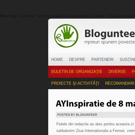
Warning
: "continue" targeting switch is equivalent to "break". Did you mean 
HOME
DESPRE
PARTENERI
SUSŢIN
BULETIN DE ORGANIZAŢIE
DIVERSE
F
PROIECTE ŞI ACTIVITĂŢI
RECOMANDARI
POSTED BY BLOGUNTEER
Fetele din redactie au ales pentru aceasta zi
sarbatorim Ziua Internationala a Femeii, vrem