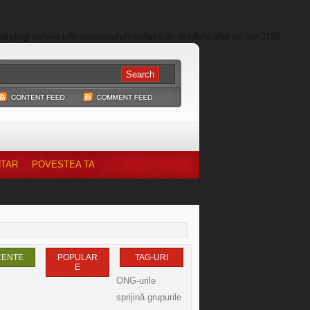
nt/plugins/seo-ultimate/modules/class.su-module.php
on line
1195
NTAR
POVESTEA TA
CENTE
POPULAR
TAG-URI
E
ONG-urile
sprijină grupurile