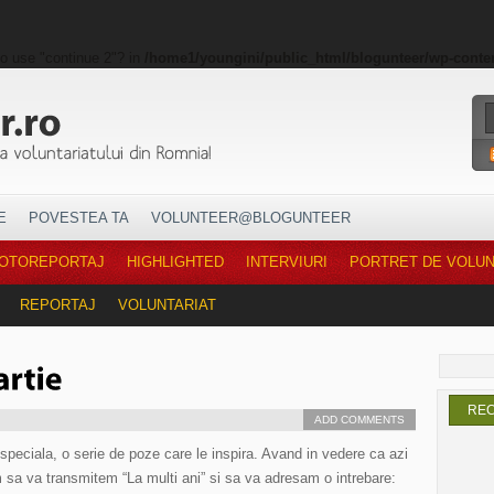
to use "continue 2"? in
/home1/youngini/public_html/blogunteer/wp-conte
E
POVESTEA TA
VOLUNTEER@BLOGUNTEER
OTOREPORTAJ
HIGHLIGHTED
INTERVIURI
PORTRET DE VOLU
REPORTAJ
VOLUNTARIAT
RE
ADD COMMENTS
 speciala, o serie de poze care le inspira. Avand in vedere ca azi
 sa va transmitem “La multi ani” si sa va adresam o intrebare: