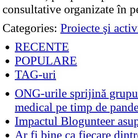
consultative organizate în p
Categories:
Proiecte şi activ
RECENTE
POPULARE
TAG-uri
ONG-urile sprijină grupur
medical pe timp de pand
Impactul Blogunteer asupr
Ar fi bine ca fiecare dintr