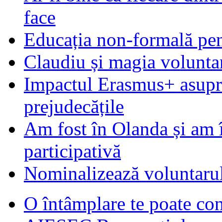
face
Educația non-formală pen
Claudiu și magia voluntar
Impactul Erasmus+ asupra t
prejudecățile
Am fost în Olanda și am 
participativă
Nominalizează voluntarul
O întâmplare te poate con