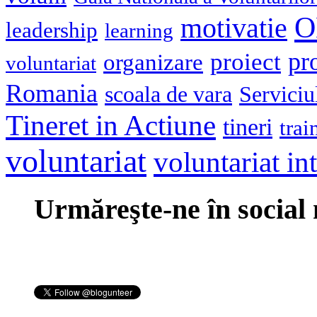
O
motivatie
leadership
learning
pr
proiect
organizare
voluntariat
Romania
scoala de vara
Serviciu
Tineret in Actiune
tineri
trai
voluntariat
voluntariat in
Urmăreşte-ne în social