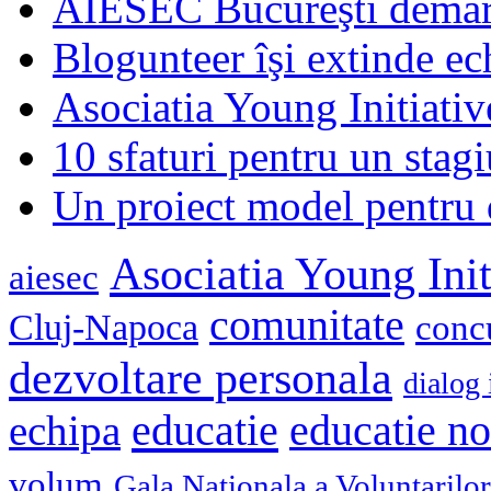
AIESEC Bucureşti demare
Blogunteer îşi extinde ec
Asociatia Young Initiati
10 sfaturi pentru un stagi
Un proiect model pentru 
Asociatia Young Init
aiesec
comunitate
Cluj-Napoca
conc
dezvoltare personala
dialog 
educatie
echipa
educatie n
volum
Gala Nationala a Voluntarilor