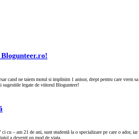
e Blogunteer.ro!
r cand ne taiem motul si implinim 1 anisor, drept pentru care vrem sa n
i sugestiile legate de viitorul Blogunteer!
ă
ci cu – am 21 de ani, sunt studentă la o specializare pe care o ador, iar 
riatul a devenit un mod de viata.