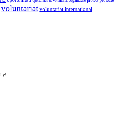
oportunitati
proiect
proiecte
organizare
oportunitati de voluntariat
voluntariat
voluntariat international
dly!