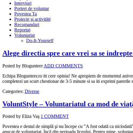
Interviuri
Portret de voluntar
Povestea Ta
Proiecte şi activităţi
Recomandari
Reportaj
Voluntariat
Do-It-Yourself
Alege directia spre care vrei sa se indrept
Posted by Blogunteer
ADD COMMENTS
Echipa Blogunteer.ro iti cere opinia! Ne apropiem de momentul aniversa
completezi un scurt chestionar de 3-5 minute si sa iti exprimi parerile s
Categories:
Diverse
VoluntStyle – Voluntariatul ca mod de viaţ
Posted by Eliza Vaş
1 COMMENT
Povestea e destul de simplă şi nu începe cu ”A fost odată ca niciodată” 
apucat de voluntariat, încă din perioada liceului. Pentru mine, volunta