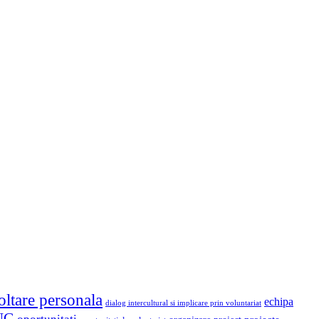
oltare personala
echipa
dialog intercultural si implicare prin voluntariat
NG