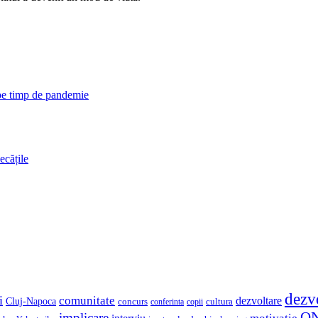
 pe timp de pandemie
ecățile
dezv
i
comunitate
dezvoltare
Cluj-Napoca
concurs
cultura
copii
conferinta
O
implicare