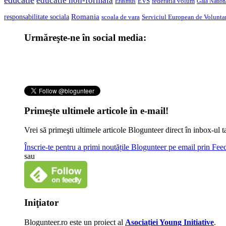
educatie
educatie non-formala
federatia volum
EVS
Gala Nationa
Erasmus
Romania
responsabilitate sociala
scoala de vara
Serviciul European de Voluntar
Urmăreşte-ne în social media:
Primeşte ultimele articole în e-mail!
Vrei să primeşti ultimele articole Blogunteer direct în inbox-u
Înscrie-te pentru a primi noutățile Blogunteer pe email prin Fe
sau
Iniţiator
Blogunteer.ro este un proiect al
Asociației Young Initiative
.