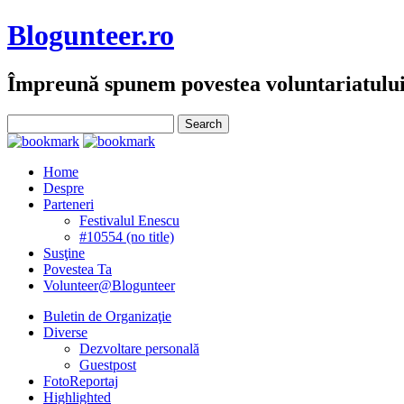
Blogunteer.ro
Împreună spunem povestea voluntariatulu
Home
Despre
Parteneri
Festivalul Enescu
#10554 (no title)
Susţine
Povestea Ta
Volunteer@Blogunteer
Buletin de Organizaţie
Diverse
Dezvoltare personală
Guestpost
FotoReportaj
Highlighted