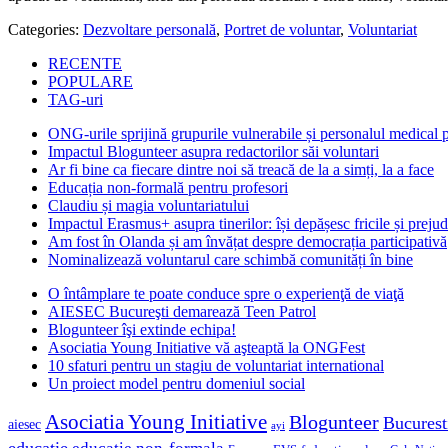
Categories:
Dezvoltare personală
,
Portret de voluntar
,
Voluntariat
RECENTE
POPULARE
TAG-uri
ONG-urile sprijină grupurile vulnerabile și personalul medical
Impactul Blogunteer asupra redactorilor săi voluntari
Ar fi bine ca fiecare dintre noi să treacă de la a simți, la a face
Educația non-formală pentru profesori
Claudiu și magia voluntariatului
Impactul Erasmus+ asupra tinerilor: își depășesc fricile și prejud
Am fost în Olanda și am învățat despre democrația participativă
Nominalizează voluntarul care schimbă comunități în bine
O întâmplare te poate conduce spre o experienţă de viaţă
AIESEC Bucureşti demarează Teen Patrol
Blogunteer îşi extinde echipa!
Asociatia Young Initiative vă aşteaptă la ONGFest
10 sfaturi pentru un stagiu de voluntariat international
Un proiect model pentru domeniul social
Asociatia Young Initiative
Blogunteer
Bucurest
aiesec
ayi