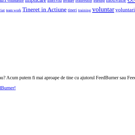
motivatie
interviu
la a Voluntarilor
invatare
leadership
learning
voluntar
Tineret in Actiune
voluntari
iat
tineri
team work
training
l tau? Acum putem fi mai aproape de tine cu ajutorul FeedBurner sau Fee
edBurner!