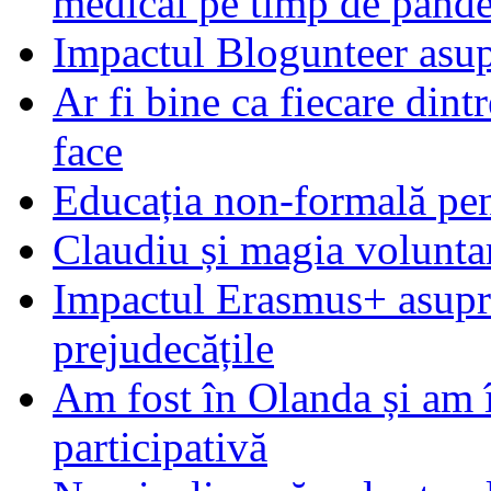
medical pe timp de pand
Impactul Blogunteer asupr
Ar fi bine ca fiecare dintr
face
Educația non-formală pen
Claudiu și magia voluntar
Impactul Erasmus+ asupra t
prejudecățile
Am fost în Olanda și am 
participativă