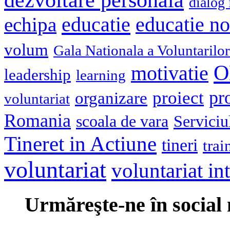
dialog 
educatie
echipa
educatie n
volum
Gala Nationala a Voluntarilor
O
motivatie
leadership
learning
pr
proiect
organizare
voluntariat
Romania
scoala de vara
Serviciu
Tineret in Actiune
tineri
trai
voluntariat
voluntariat in
Urmăreşte-ne în social