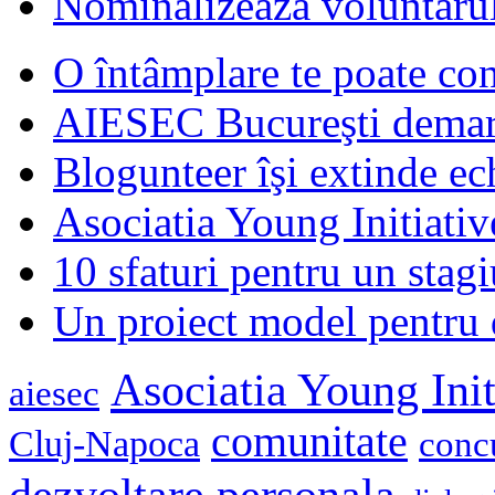
Nominalizează voluntarul
O întâmplare te poate con
AIESEC Bucureşti demare
Blogunteer îşi extinde ec
Asociatia Young Initiati
10 sfaturi pentru un stagi
Un proiect model pentru 
Asociatia Young Init
aiesec
comunitate
Cluj-Napoca
conc
dezvoltare personala