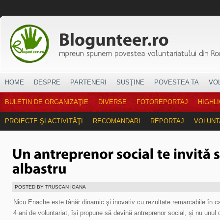
HOME
DESPRE
PARTENERI
SUSŢINE
POVESTEA TA
VO
BULETIN DE ORGANIZAŢIE
DIVERSE
FOTOREPORTAJ
HIGHL
PROIECTE ŞI ACTIVITĂŢI
RECOMANDARI
REPORTAJ
VOLUNT
POSTED BY TRUSCAN IOANA
Nicu Enache este tânăr dinamic şi inovativ cu rezultate remarcabile în c
4 ani de voluntariat, își propune să devină antreprenor social, și nu unul 