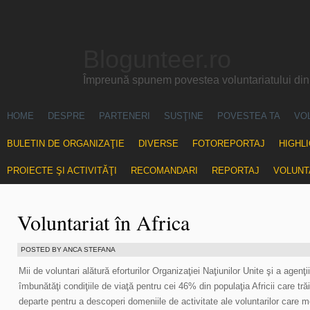
Blogunteer.ro
Împreună spunem povestea voluntariatului di
HOME
DESPRE
PARTENERI
SUSŢINE
POVESTEA TA
VO
BULETIN DE ORGANIZAŢIE
DIVERSE
FOTOREPORTAJ
HIGHL
PROIECTE ŞI ACTIVITĂŢI
RECOMANDARI
REPORTAJ
VOLUNT
Voluntariat în Africa
POSTED BY ANCA STEFANA
Mii de voluntari alătură eforturilor Organizaţiei Naţiunilor Unite şi a agen
îmbunătăţi condiţiile de viaţă pentru cei 46% din populaţia Africii care tră
departe pentru a descoperi domeniile de activitate ale voluntarilor care m