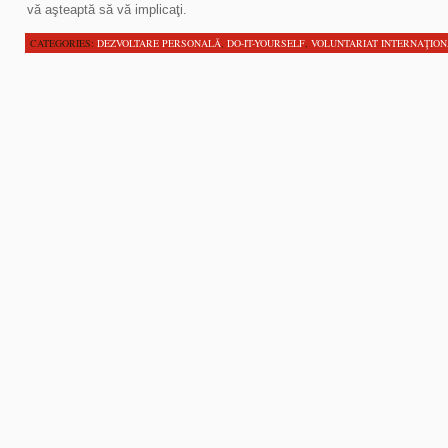
vă aşteaptă să vă implicaţi.
CATEGORIES:
DEZVOLTARE PERSONALĂ
,
DO-IT-YOURSELF
,
VOLUNTARIAT INTERNAŢIO