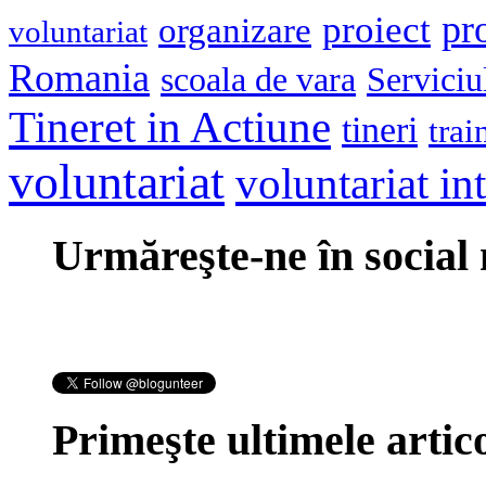
pr
proiect
organizare
voluntariat
Romania
scoala de vara
Serviciu
Tineret in Actiune
tineri
trai
voluntariat
voluntariat in
Urmăreşte-ne în social
Primeşte ultimele artico