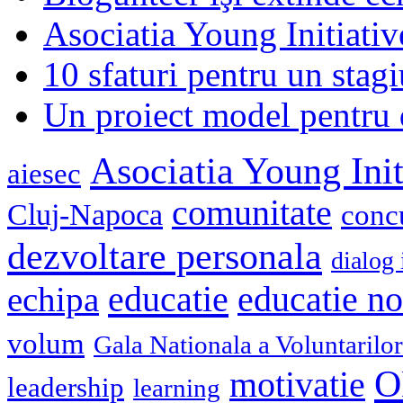
Asociatia Young Initiati
10 sfaturi pentru un stagi
Un proiect model pentru 
Asociatia Young Init
aiesec
comunitate
Cluj-Napoca
conc
dezvoltare personala
dialog 
educatie
echipa
educatie n
volum
Gala Nationala a Voluntarilor
O
motivatie
leadership
learning