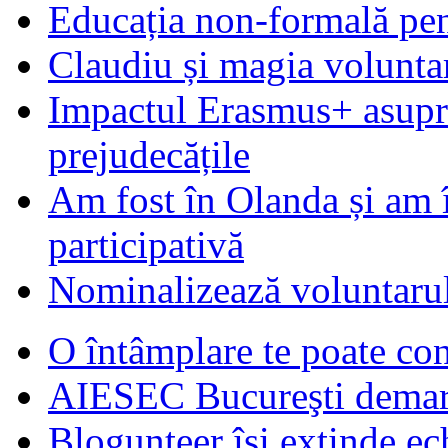
Educația non-formală pen
Claudiu și magia voluntar
Impactul Erasmus+ asupra t
prejudecățile
Am fost în Olanda și am 
participativă
Nominalizează voluntarul
O întâmplare te poate con
AIESEC Bucureşti demare
Blogunteer îşi extinde ec