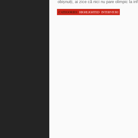
obișnuiți, ai zice că nici nu pare olimpic la in
CATEGORIES:
HIGHLIGHTED
,
INTERVIURI