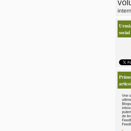
vol
inter
Urmăr
social
Primeş
artico
Vrei 
ultime
Blogu
inbox
putem
de tin
Feed
Feedl