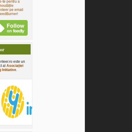
e-te pentru a
noutățile
nteer pe email
FeedBurner!
tor
nteer.ro este un
ct al
Asociației
 Initiative
.