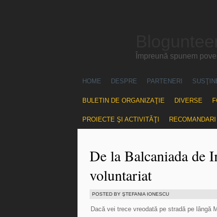
Blogunteer
Împreună spunem povest
HOME
DESPRE
PARTENERI
SUSŢIN
BULETIN DE ORGANIZAŢIE
DIVERSE
F
PROIECTE ŞI ACTIVITĂŢI
RECOMANDARI
De la Balcaniada de In
voluntariat
POSTED BY ŞTEFANIA IONESCU
Dacă vei trece vreodată pe stradă pe lângă M