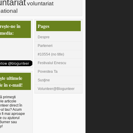
untariat
voluntariat
national
eşte-ne în
Pages
 media:
Despre
Parteneri
#10554 (no title)
Festivalul Enescu
Povestea Ta
te ultimele
Susţine
le în e-mail!
Volunteer@Blogunteer
să primeşti
le articole
nteer direct în
-ul tau? Acum
 fi mai aproape
e cu ajutorul
Burner sau
y!