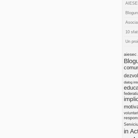
AIESEC
Blogunt
Asocia
10 sfat
Un pro
aiesec
Blog
comun
dezvol
dialog int
educa
federat
impli
motiva
voluntar
respons
Servici
in Ac