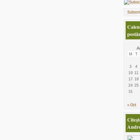
Subscr
Calen
postăr
A
M
T
3
4
10
11
17
18
24
25
31
« Oct
Citeşt
Andro