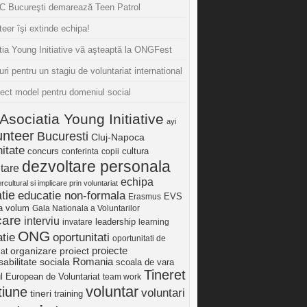
 Bucureşti demarează Teen Patrol
eer îşi extinde echipa!
tia Young Initiative vă aşteaptă la ONGFest
uri pentru un stagiu de voluntariat international
iect model pentru domeniul social
Asociatia Young Initiative
ayi
unteer
Bucuresti
Cluj-Napoca
itate
concurs
cultura
conferinta
copii
dezvoltare personala
tare
echipa
ercultural si implicare prin voluntariat
tie
educatie non-formala
Erasmus
EVS
ia volum
Gala Nationala a Voluntarilor
care
interviu
invatare
leadership
learning
ONG
tie
oportunitati
oportunitati de
proiect
proiecte
organizare
iat
Romania
abilitate sociala
scoala de vara
Tineret
ul European de Voluntariat
team work
voluntar
tiune
voluntari
tineri
training