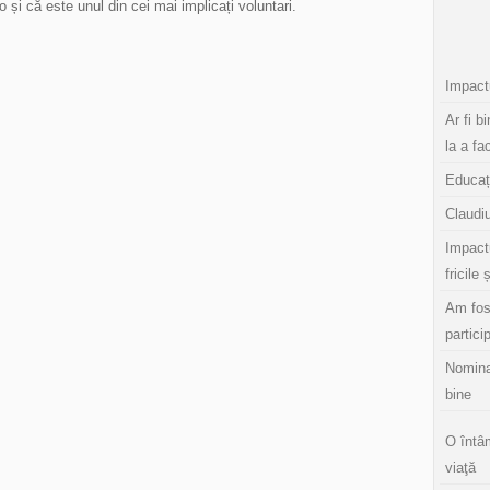
fo și că este unul din cei mai implicați voluntari.
Impactu
Ar fi b
la a fa
Educaț
Claudiu
Impact
fricile 
Am fos
partici
Nomina
bine
O întâ
viaţă