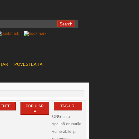
NTAR
POVESTEA TA
CENTE
POPULAR
TAG-URI
E
ONG-urile
sprijină grupurile
vulnerabile și
personalul