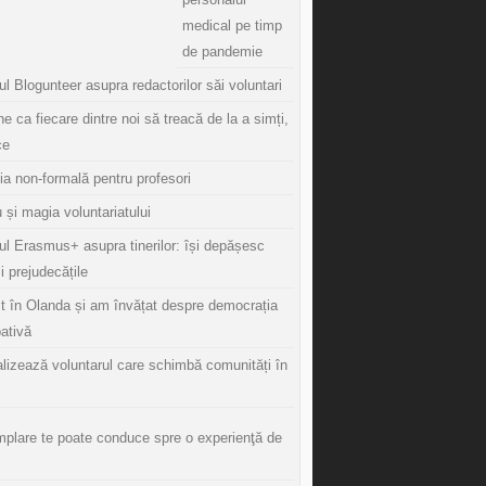
medical pe timp
de pandemie
l Blogunteer asupra redactorilor săi voluntari
ine ca fiecare dintre noi să treacă de la a simți,
ce
ia non-formală pentru profesori
 și magia voluntariatului
ul Erasmus+ asupra tinerilor: își depășesc
și prejudecățile
t în Olanda și am învățat despre democrația
pativă
lizează voluntarul care schimbă comunități în
mplare te poate conduce spre o experienţă de