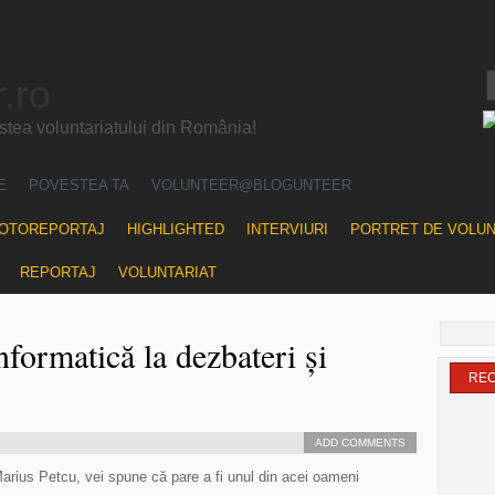
.ro
ea voluntariatului din România!
E
POVESTEA TA
VOLUNTEER@BLOGUNTEER
OTOREPORTAJ
HIGHLIGHTED
INTERVIURI
PORTRET DE VOLU
REPORTAJ
VOLUNTARIAT
formatică la dezbateri și
RE
ADD COMMENTS
arius Petcu, vei spune că pare a fi unul din acei oameni