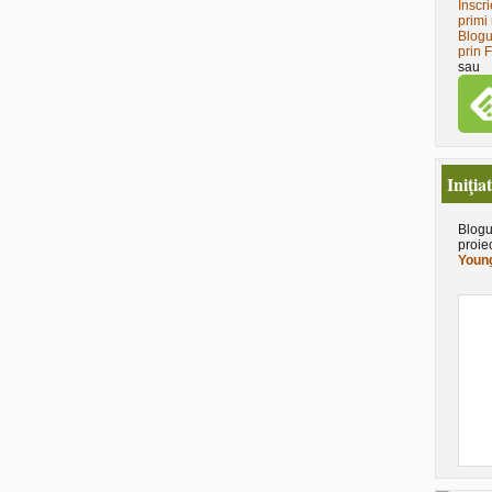
Înscri
primi 
Blogu
prin 
sau
Iniţia
Blogu
proie
Young