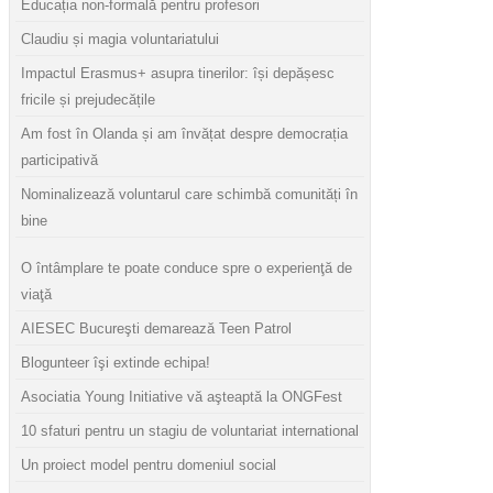
Educația non-formală pentru profesori
Claudiu și magia voluntariatului
Impactul Erasmus+ asupra tinerilor: își depășesc
fricile și prejudecățile
Am fost în Olanda și am învățat despre democrația
participativă
Nominalizează voluntarul care schimbă comunități în
bine
O întâmplare te poate conduce spre o experienţă de
viaţă
AIESEC Bucureşti demarează Teen Patrol
Blogunteer îşi extinde echipa!
Asociatia Young Initiative vă aşteaptă la ONGFest
10 sfaturi pentru un stagiu de voluntariat international
Un proiect model pentru domeniul social