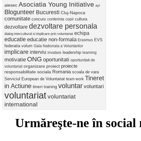
Asociatia Young Initiative
aiesec
ayi
Blogunteer
Bucuresti
Cluj-Napoca
comunitate
concurs
cultura
conferinta
copii
dezvoltare personala
dezvoltare
echipa
dialog intercultural si implicare prin voluntariat
educatie
educatie non-formala
Erasmus
EVS
federatia volum
Gala Nationala a Voluntarilor
implicare
interviu
invatare
leadership
learning
ONG
motivatie
oportunitati
oportunitati de
proiect
proiecte
organizare
voluntariat
Romania
responsabilitate sociala
scoala de vara
Tineret
Serviciul European de Voluntariat
team work
voluntar
in Actiune
voluntari
tineri
training
voluntariat
voluntariat
international
Urmăreşte-ne în social